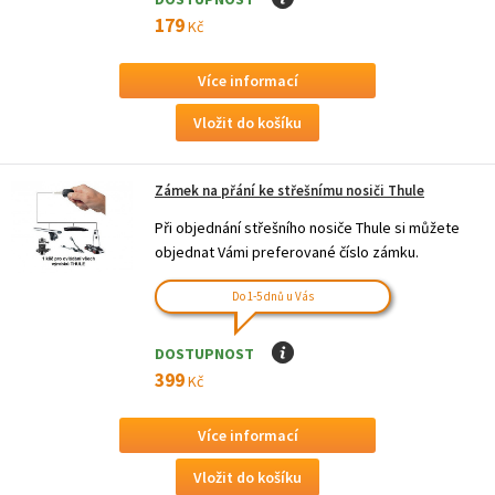
179
Kč
Více informací
Zámek na přání ke střešnímu nosiči Thule
Při objednání střešního nosiče Thule si můžete
objednat Vámi preferované číslo zámku.
Do 1-5 dnů u Vás
DOSTUPNOST
I
399
Kč
Více informací