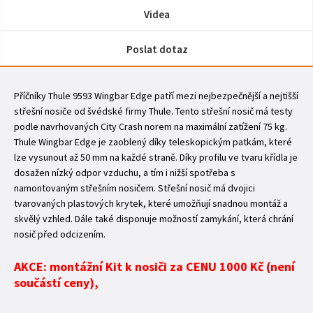
Videa
Poslat dotaz
Příčníky Thule 9593 Wingbar Edge patří mezi nejbezpečnější a nejtišší
střešní nosiče od švédské firmy Thule. Tento střešní nosič má testy
podle navrhovaných City Crash norem na maximální zatížení 75 kg.
Thule Wingbar Edge je zaoblený díky teleskopickým patkám, které
lze vysunout až 50 mm na každé straně. Díky profilu ve tvaru křídla je
dosažen nízký odpor vzduchu, a tím i nižší spotřeba s
namontovaným střešním nosičem. Střešní nosič má dvojici
tvarovaných plastových krytek, které umožňují snadnou montáž a
skvělý vzhled. Dále také disponuje možností zamykání, která chrání
nosič před odcizením.
AKCE: montážní Kit k nosiči za CENU 1000 Kč (není
součástí ceny),