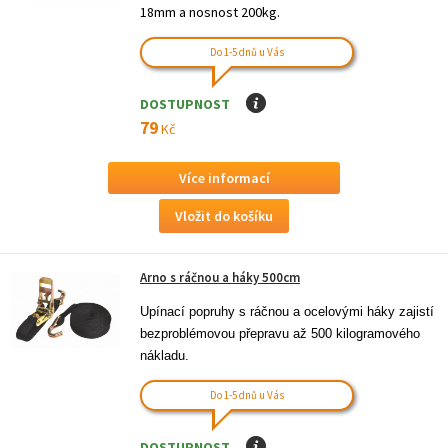
18mm a nosnost 200kg.
Do 1-5 dnů u Vás
DOSTUPNOST
I
79
Kč
Více informací
Arno s ráčnou a háky 500cm
Upínací popruhy s ráčnou a ocelovými háky zajistí 
bezproblémovou přepravu až 500 kilogramového 
nákladu.
Do 1-5 dnů u Vás
DOSTUPNOST
I