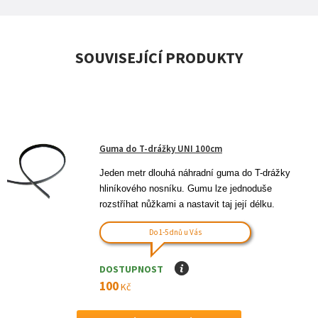
SOUVISEJÍCÍ PRODUKTY
Guma do T-drážky UNI 100cm
Jeden metr dlouhá náhradní guma do T-drážky 
hliníkového nosníku. Gumu lze jednoduše 
rozstříhat nůžkami a nastavit taj její délku.
Do 1-5 dnů u Vás
DOSTUPNOST
I
100
Kč