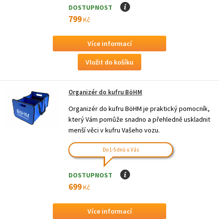
DOSTUPNOST
I
799
Kč
Více informací
Organizér do kufru BöHM
Organizér do kufru BöHM je praktický pomocník,
který Vám pomůže snadno a přehledně uskladnit
menší věci v kufru Vašeho vozu.
Do 1-5 dnů u Vás
DOSTUPNOST
I
699
Kč
Více informací