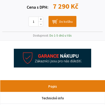
7 290 Kč
Cena s DPH:
+
–
Dostupnost:
Do 1-5 dnů u Vás
Popis
Technické info