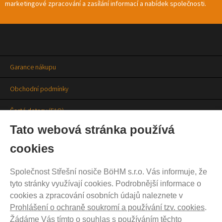
marketingové zpracování a zasílání informací a nabídek společnosti.
Garance nákupu
Obchodní podmínky
Časté dotazy (FAQ)
Tato webová stránka používá
Prodejny
cookies
Aktuality
Společnost Střešní nosiče BöHM s.r.o. Vás informuje, že
Kontakty
tyto stránky využívají cookies. Podrobnější informace o
cookies a zpracování osobních údajů naleznete v
Ochrana soukromí
Prohlášení o ochraně soukromí a používání tzv. cookies
.
Cookies nastavení
Žádáme Vás tímto o souhlas s používáním těchto