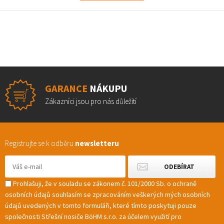
GARANCE
NÁKUPU
Zákazníci jsou pro nás důležití
Registrujte se k odběru
newsletteru
Prohlašuji, že v souladu se zákonem č. 101/2000 Sb. o ochraně
osobních údajů souhlasím se zpracováním veškerých mých osobních
údajů uvedených v tomto formuláři, které tímto poskytuji pouze
společnosti Střešní nosiče BöHM s.r.o. za účelem využití pro