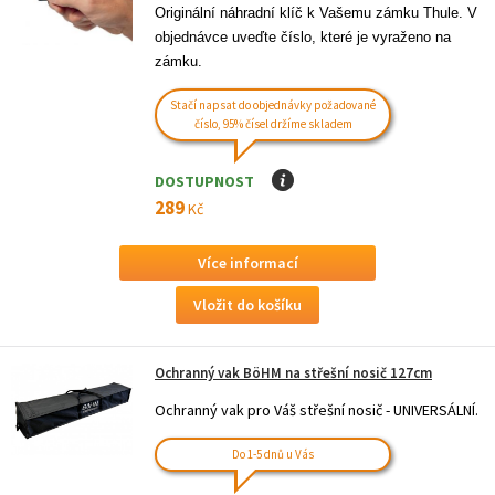
Originální náhradní klíč k Vašemu zámku Thule. V 
objednávce uveďte číslo, které je vyraženo na 
zámku.
Stačí napsat do objednávky požadované
číslo, 95% čísel držíme skladem
DOSTUPNOST
I
289
Kč
Více informací
Ochranný vak BöHM na střešní nosič 127cm
Ochranný vak pro Váš střešní nosič - UNIVERSÁLNÍ.
Do 1-5 dnů u Vás