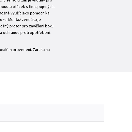
ift. Tento držák je vhodný pro
spoustu otázek s tím spojených.
 možné využít jako pomocníka
vozu. Montáž zvedáku je
ložný protor pro zavěšení boxu
na ochranou proti opotřebení.
onalém provedení. Záruka na
.