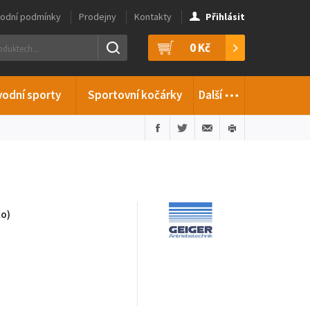
odní podmínky
Prodejny
Kontakty
Přihlásit
0 Kč
…
vodní sporty
Sportovní kočárky
Další
o)