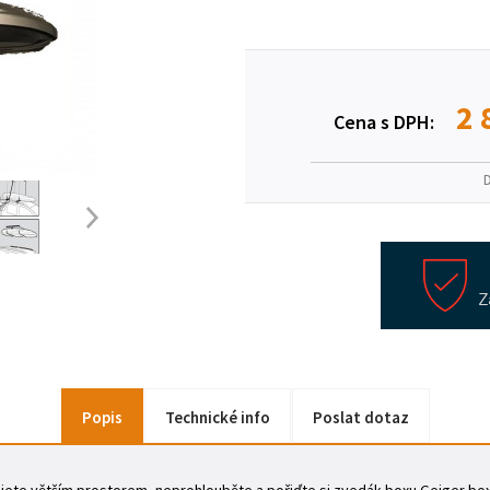
2 
Cena s DPH:
Popis
Technické info
Poslat dotaz