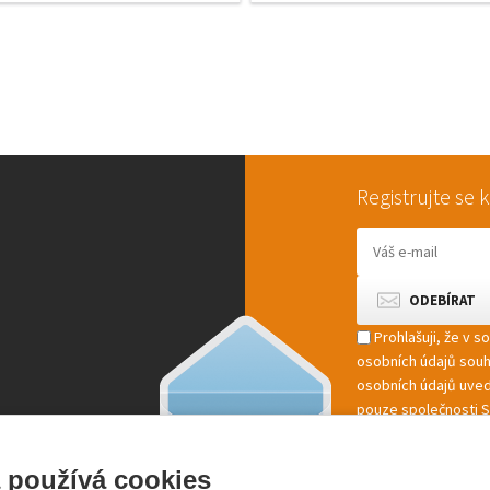
Registrujte se
Prohlašuji, že v 
osobních údajů sou
osobních údajů uved
pouze společnosti St
marketingové zpracov
 používá cookies