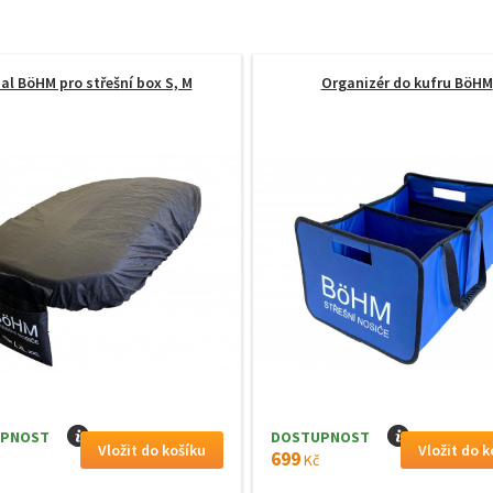
al BöHM pro střešní box S, M
Organizér do kufru BöHM
PNOST
I
DOSTUPNOST
I
699
Kč