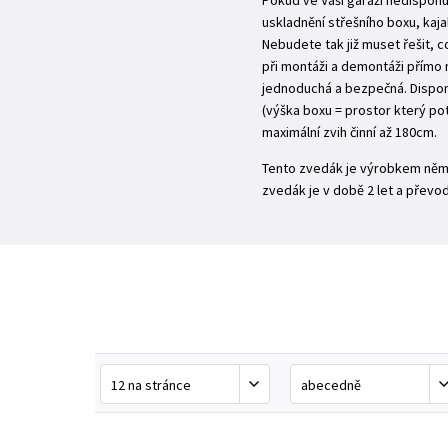
Pokud ve Vaší garáži nedisponu
uskladnění střešního boxu, kaja
Nebudete tak již muset řešit, 
při montáži a demontáži přímo 
jednoduchá a bezpečná. Disponu
(výška boxu = prostor který po
maximální zvih činní až 180cm.
Tento zvedák je výrobkem něme
zvedák je v době 2 let a převod