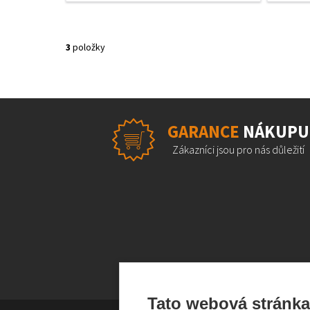
3
položky
GARANCE
NÁKUPU
Zákazníci jsou pro nás důležití
Tato webová stránka