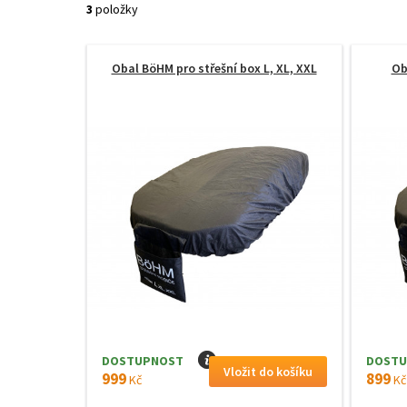
3
položky
Obal BöHM pro střešní box L, XL, XXL
Ob
DOSTUPNOST
I
DOSTU
999
899
Kč
Kč