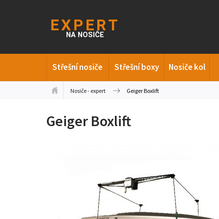
Střešní nosiče
Střešní boxy
Nosiče kol
Nosiče - expert
Geiger Boxlift
Geiger Boxlift