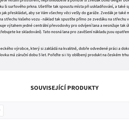
jete větším prostorem, neprohlouběte a pořiďte si zvedák boxu Geiger boxl
ku ši surfového prkna. Ušetříte tak spoustu místa při uskladňování, a také 
co jak přeskládat, aby se Vám všechny věci vešly do garáže. Zvedák je také
na střechu Vašeho vozu - náklad tak spustíte přímo ze zvedáku na střechu 
je výtahem jedné centrální převodovky pro odvíjení lana a nesnižuje tak ú
třebujete ke skladování). Tato nosná lana pro zavěšení nákladu jsou opatře
ckého výrobce, který si zakládá na kvalitně, dobře odvedené práci a dok
ovka má záruční dobu 5 let. Pořiďte si i Vy oblíbený produkt na českém trhu
SOUVISEJÍCÍ PRODUKTY