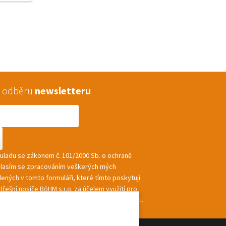
 k odběru
newsletteru
souladu se zákonem č. 101/2000 Sb. o ochraně
hlasím se zpracováním veškerých mých
ených v tomto formuláři, které tímto poskytuji
řešní nosiče BöHM s.r.o. za účelem využití pro
ání a zasílání informací a nabídek společnosti.