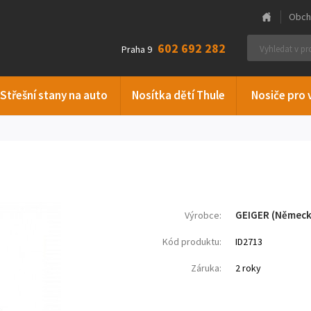
Obch
602 692 282
Praha 9
Střešní stany na auto
Nosítka dětí Thule
Nosiče pro 
GEIGER (Německ
Výrobce:
Kód produktu:
ID2713
Záruka:
2 roky