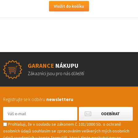
GARANCE
NÁKUPU
Zákazníci jsou pro nás důležití
Registrujte se k odběru
newsletteru
Prohlašuji, že v souladu se zákonem č. 101/2000 Sb. o ochraně
osobních údajů souhlasím se zpracováním veškerých mých osobních
údajů uvedených v tomto formuláři, které tímto poskytuji pouze