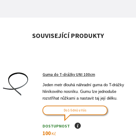
SOUVISEJÍCÍ PRODUKTY
Guma do T-drážky UNI 100cm
Jeden metr dlouhá náhradní guma do T-drážky 
hliníkového nosníku. Gumu lze jednoduše 
rozstříhat nůžkami a nastavit taj její délku.
Do 1-5 dnů u Vás
DOSTUPNOST
I
100
Kč