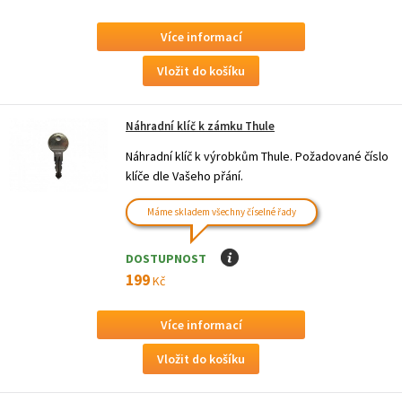
Více informací
Náhradní klíč k zámku Thule
Náhradní klíč k výrobkům Thule. Požadované číslo
klíče dle Vašeho přání.
Máme skladem všechny číselné řady
DOSTUPNOST
I
199
Kč
Více informací