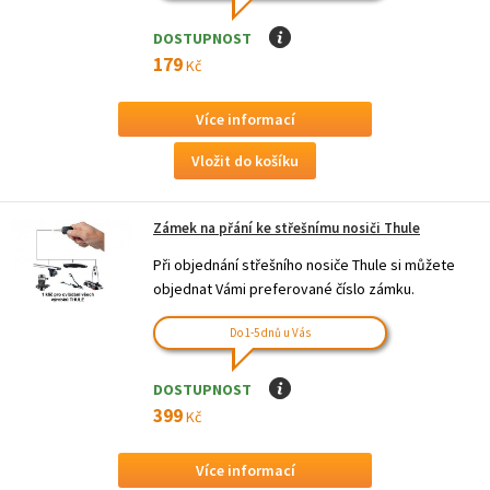
DOSTUPNOST
I
179
Kč
Více informací
Zámek na přání ke střešnímu nosiči Thule
Při objednání střešního nosiče Thule si můžete
objednat Vámi preferované číslo zámku.
Do 1-5 dnů u Vás
DOSTUPNOST
I
399
Kč
Více informací