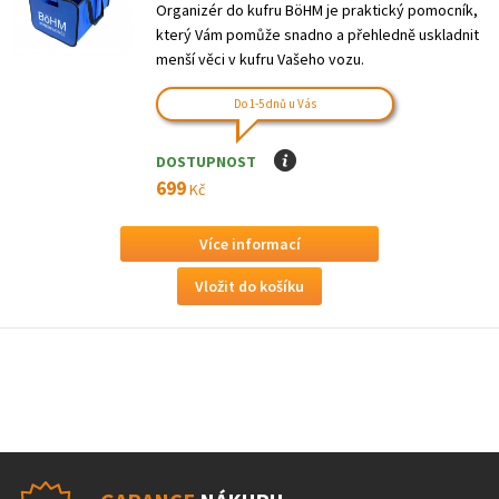
Organizér do kufru BöHM je praktický pomocník,
který Vám pomůže snadno a přehledně uskladnit
menší věci v kufru Vašeho vozu.
Do 1-5 dnů u Vás
DOSTUPNOST
I
699
Kč
Více informací