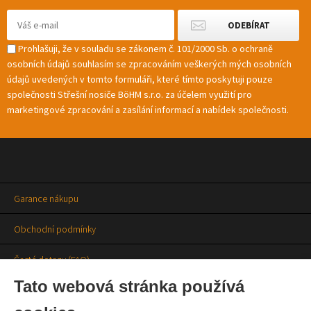
Prohlašuji, že v souladu se zákonem č. 101/2000 Sb. o ochraně
osobních údajů souhlasím se zpracováním veškerých mých osobních
údajů uvedených v tomto formuláři, které tímto poskytuji pouze
společnosti Střešní nosiče BöHM s.r.o. za účelem využití pro
marketingové zpracování a zasílání informací a nabídek společnosti.
Garance nákupu
Obchodní podmínky
Časté dotazy (FAQ)
Tato webová stránka používá
Prodejny