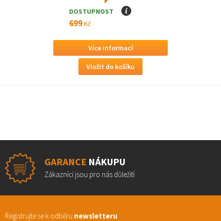
DOSTUPNOST
I
699
Kč
Více informací
GARANCE
NÁKUPU
Zákazníci jsou pro nás důležití
Registrujte se k odběru
newsletteru