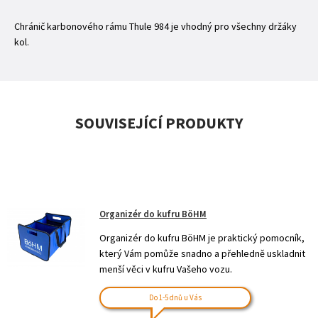
Chránič karbonového rámu Thule 984 je vhodný pro všechny držáky
kol.
SOUVISEJÍCÍ PRODUKTY
Organizér do kufru BöHM
Organizér do kufru BöHM je praktický pomocník,
který Vám pomůže snadno a přehledně uskladnit
menší věci v kufru Vašeho vozu.
Do 1-5 dnů u Vás