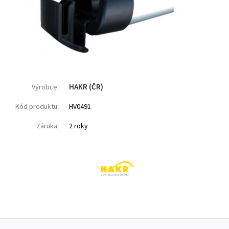
HAKR (ČR)
Výrobce:
Kód produktu:
HV0491
Záruka:
2 roky