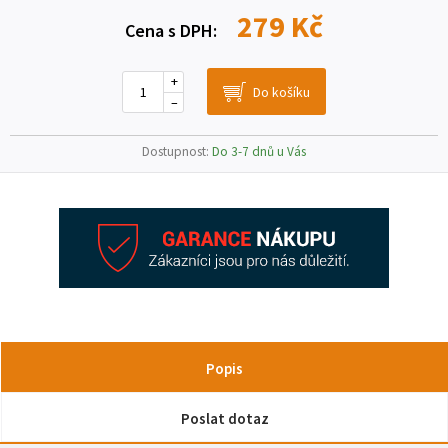
279 Kč
Cena s DPH:
+
–
Dostupnost:
Do 3-7 dnů u Vás
Popis
Poslat dotaz