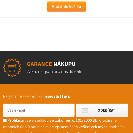
GARANCE
NÁKUPU
Zákazníci jsou pro nás důležití
Registrujte se k odběru
newsletteru
Prohlašuji, že v souladu se zákonem č. 101/2000 Sb. o ochraně
osobních údajů souhlasím se zpracováním veškerých mých osobních