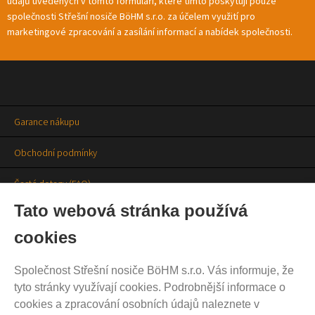
údajů uvedených v tomto formuláři, které tímto poskytuji pouze
společnosti Střešní nosiče BöHM s.r.o. za účelem využití pro
marketingové zpracování a zasílání informací a nabídek společnosti.
Garance nákupu
Obchodní podmínky
Časté dotazy (FAQ)
Tato webová stránka používá
Prodejny
cookies
Aktuality
Společnost Střešní nosiče BöHM s.r.o. Vás informuje, že
Kontakty
tyto stránky využívají cookies. Podrobnější informace o
cookies a zpracování osobních údajů naleznete v
Ochrana soukromí