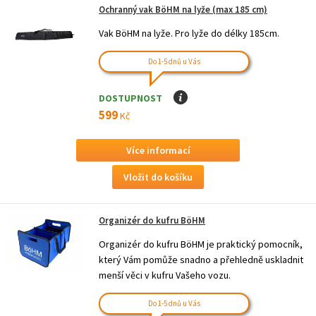
Ochranný vak BöHM na lyže (max 185 cm)
Vak BöHM na lyže. Pro lyže do délky 185cm.
Do 1-5 dnů u Vás
DOSTUPNOST
I
599
Kč
Více informací
Organizér do kufru BöHM
Organizér do kufru BöHM je praktický pomocník,
který Vám pomůže snadno a přehledně uskladnit
menší věci v kufru Vašeho vozu.
Do 1-5 dnů u Vás