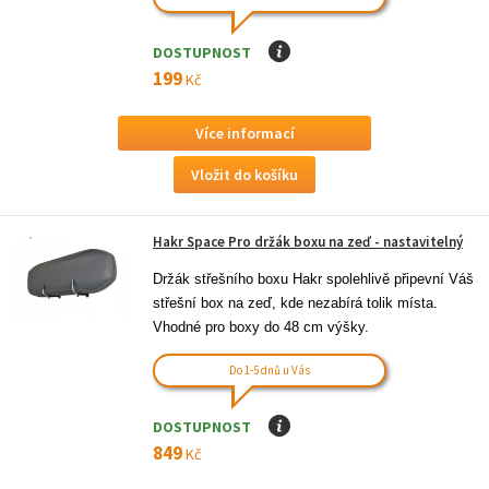
DOSTUPNOST
I
199
Kč
Více informací
Hakr Space Pro držák boxu na zeď - nastavitelný
Držák střešního boxu Hakr spolehlivě připevní Váš 
střešní box na zeď, kde nezabírá tolik místa. 
Vhodné pro boxy do 48 cm výšky.
Do 1-5 dnů u Vás
DOSTUPNOST
I
849
Kč