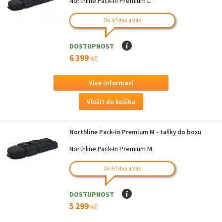
Northline Pack-In Premium L.
Do 3-7 dnů u Vás
DOSTUPNOST
I
6 399
Kč
Více informací
Northline Pack-In Premium M - tašky do boxu
Northline Pack-In Premium M.
Do 3-7 dnů u Vás
DOSTUPNOST
I
5 299
Kč