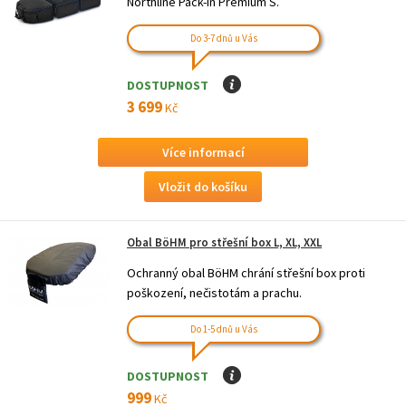
Northline Pack-In Premium S.
Do 3-7 dnů u Vás
DOSTUPNOST
I
3 699
Kč
Více informací
Obal BöHM pro střešní box L, XL, XXL
Ochranný obal BöHM chrání střešní box proti
poškození, nečistotám a prachu.
Do 1-5 dnů u Vás
DOSTUPNOST
I
999
Kč