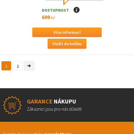
DOSTUPNOST
I
699
Kč
Více informací
1
2
GARANCE
NÁKUPU
Zákazníci jsou pro nás důležití