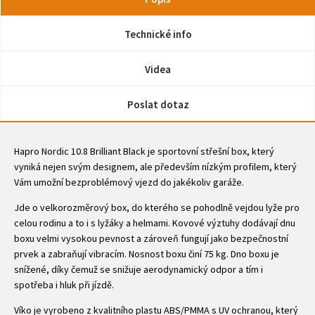
Technické info
Videa
Poslat dotaz
Hapro Nordic 10.8 Brilliant Black je sportovní střešní box, který
vyniká nejen svým designem, ale především nízkým profilem, který
Vám umožní bezproblémový vjezd do jakékoliv garáže.
Jde o velkorozměrový box, do kterého se pohodlně vejdou lyže pro
celou rodinu a to i s lyžáky a helmami. Kovové výztuhy dodávají dnu
boxu velmi vysokou pevnost a zároveň fungují jako bezpečnostní
prvek a zabraňují vibracím. Nosnost boxu činí 75 kg. Dno boxu je
snížené, díky čemuž se snižuje aerodynamický odpor a tím i
spotřeba i hluk při jízdě.
Víko je vyrobeno z kvalitního plastu ABS/PMMA s UV ochranou, který