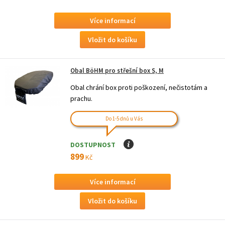
Více informací
Obal BöHM pro střešní box S, M
Obal chrání box proti poškození, nečistotám a
prachu.
Do 1-5 dnů u Vás
DOSTUPNOST
I
899
Kč
Více informací