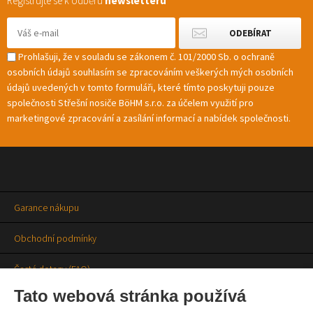
Registrujte se k odběru
newsletteru
Prohlašuji, že v souladu se zákonem č. 101/2000 Sb. o ochraně
osobních údajů souhlasím se zpracováním veškerých mých osobních
údajů uvedených v tomto formuláři, které tímto poskytuji pouze
společnosti Střešní nosiče BöHM s.r.o. za účelem využití pro
marketingové zpracování a zasílání informací a nabídek společnosti.
Garance nákupu
Obchodní podmínky
Časté dotazy (FAQ)
Tato webová stránka používá
Prodejny