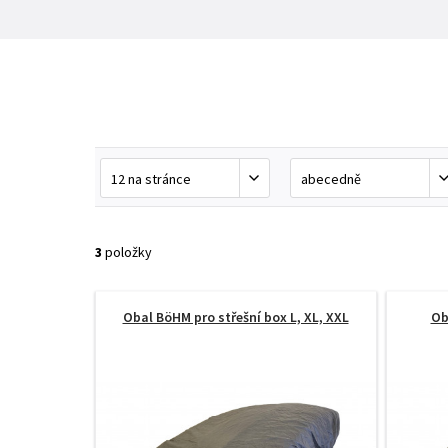
3
položky
Obal BöHM pro střešní box L, XL, XXL
Ob