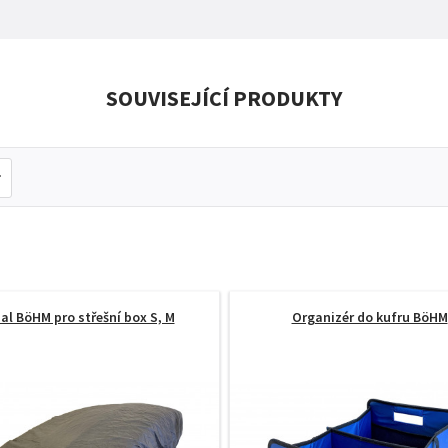
SOUVISEJÍCÍ PRODUKTY
al BöHM pro střešní box S, M
Organizér do kufru BöHM