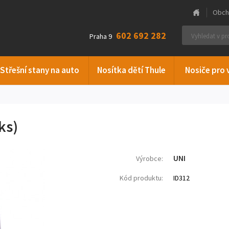
Obch
602 692 282
Praha 9
Střešní stany na auto
Nosítka dětí Thule
Nosiče pro 
ks)
UNI
Výrobce:
Kód produktu:
ID312