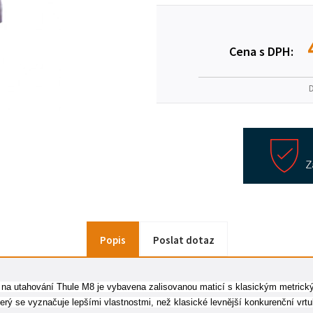
Cena s DPH:
Popis
Poslat dotaz
ka na utahování Thule M8 je vybavena zalisovanou maticí s klasickým metrický
který se vyznačuje lepšími vlastnostmi, než klasické levnější konkurenční vrt