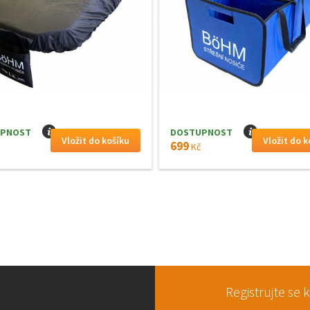
PNOST
I
DOSTUPNOST
I
699
Kč
Registrujte se