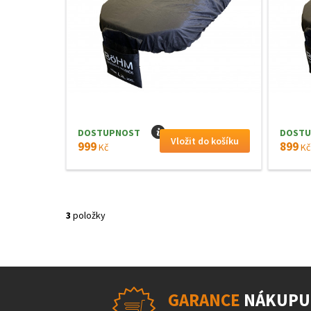
DOSTUPNOST
I
DOSTU
999
899
Kč
Kč
3
položky
GARANCE
NÁKUPU