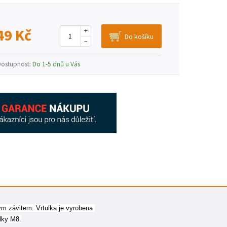
49 Kč
+
–
Dostupnost:
Do 1-5 dnů u Vás
m závitem. Vrtulka je vyrobena 
ulky M8.