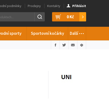
odní podmínky
Prodejny
Kontakty
Přihlásit
0 Kč
…
vodní sporty
Sportovní kočárky
Další