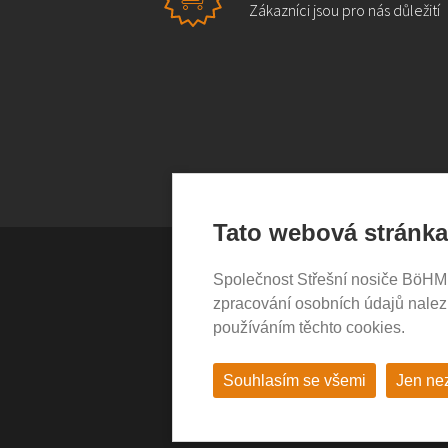
Zákazníci jsou pro nás důležití
Tato webová stránka
Společnost Střešní nosiče BöHM s.
VŠE O NÁKUPU
zpracování osobních údajů nale
používáním těchto cookies.
Garance nákupu
Obchodní podmínky
Časté dotazy (FAQ)
Souhlasím se všemi
Jen ne
Prodejny