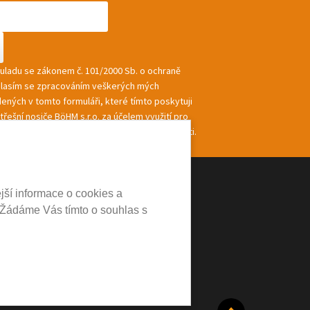
souladu se zákonem č. 101/2000 Sb. o ochraně
hlasím se zpracováním veškerých mých
ených v tomto formuláři, které tímto poskytuji
řešní nosiče BöHM s.r.o. za účelem využití pro
ání a zasílání informací a nabídek společnosti.
jší informace o cookies a
 Žádáme Vás tímto o souhlas s