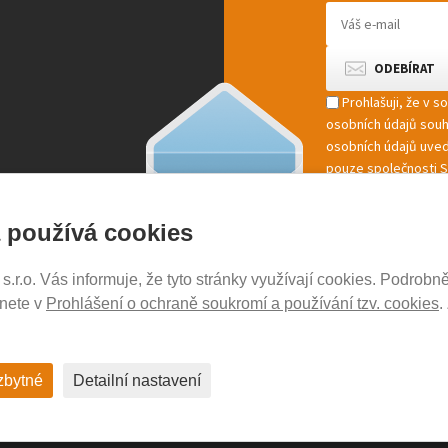
Prohlašuji, že v 
osobních údajů sou
osobních údajů uved
pouze společnosti St
marketingové zpracov
 používá cookies
r.o. Vás informuje, že tyto stránky využívají cookies. Podrobně
NOSICE-EXPERT.CZ
znete v
Prohlášení o ochraně soukromí a používání tzv. cookies
.
Aktuality
Kontakty
Ochrana soukromí
zbytné
Detailní nastavení
Cookies nastavení