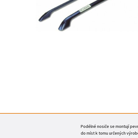
Podélné nosiče se montují pevně
do míst k tomu určených výrobc