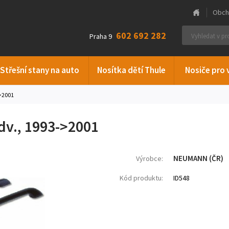
Obch
602 692 282
Praha 9
Střešní stany na auto
Nosítka dětí Thule
Nosiče pro 
->2001
dv., 1993->2001
NEUMANN (ČR)
Výrobce:
Kód produktu:
ID548