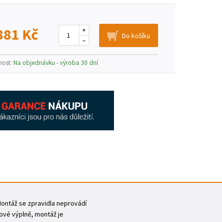
881 Kč
+
–
nost:
Na objednávku - výroba 30 dní
 Montáž se zpravidla neprovádí
ové výplně, montáž je