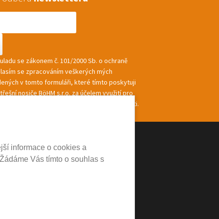
souladu se zákonem č. 101/2000 Sb. o ochraně
hlasím se zpracováním veškerých mých
ených v tomto formuláři, které tímto poskytuji
řešní nosiče BöHM s.r.o. za účelem využití pro
ání a zasílání informací a nabídek společnosti.
jší informace o cookies a
 Žádáme Vás tímto o souhlas s