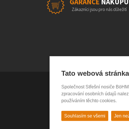
GARANCE
NÁKUPU
Zákazníci jsou pro nás důležití
Tato webová stránka
Společnost Střešní nosiče BöHM s.
VŠE O NÁKUPU
zpracování osobních údajů nale
používáním těchto cookies.
Garance nákupu
Obchodní podmínky
Časté dotazy (FAQ)
Souhlasím se všemi
Jen ne
Prodejny