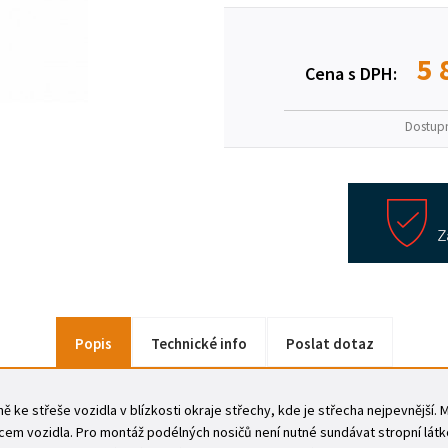
5 
Cena s DPH:
Dostup
Popis
Technické info
Poslat dotaz
 ke střeše vozidla v blízkosti okraje střechy, kde je střecha nejpevnější.
em vozidla. Pro montáž podélných nosičů není nutné sundávat stropní látk