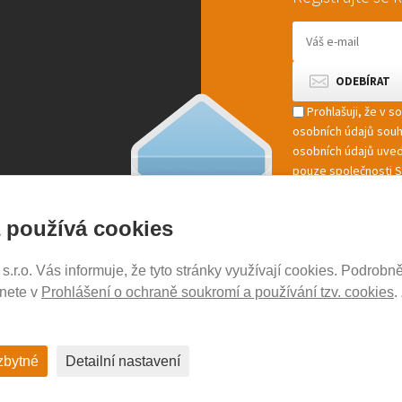
Prohlašuji, že v 
osobních údajů sou
osobních údajů uved
pouze společnosti St
marketingové zpracov
 používá cookies
r.o. Vás informuje, že tyto stránky využívají cookies. Podrobně
NOSICE-EXPERT.CZ
znete v
Prohlášení o ochraně soukromí a používání tzv. cookies
.
Aktuality
Kontakty
Ochrana soukromí
zbytné
Detailní nastavení
Cookies nastavení