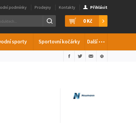
odní podmínky
Prodejny
Kontakty
Přihlásit
0 Kč
…
vodní sporty
Sportovní kočárky
Další