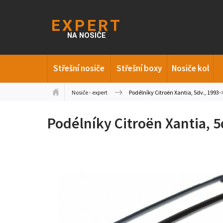
Střešní nosiče
Střešní boxy
Nosiče kol
Nosiče - expert
Podélníky Citroën Xantia, 5dv., 1993
Podélníky Citroën Xantia, 5