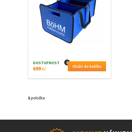
DOSTUPNOST
I
699
Kč
1
položka