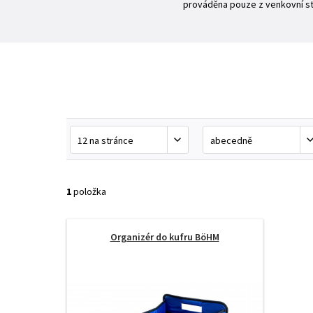
prováděna pouze z venkovní st
1
položka
Organizér do kufru BöHM