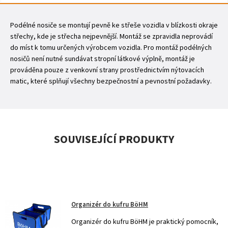
Podélné nosiče se montují pevně ke střeše vozidla v blízkosti okraje
střechy, kde je střecha nejpevnější. Montáž se zpravidla neprovádí
do míst k tomu určených výrobcem vozidla. Pro montáž podélných
nosičů není nutné sundávat stropní látkové výplně, montáž je
prováděna pouze z venkovní strany prostřednictvím nýtovacích
matic, které splňují všechny bezpečnostní a pevnostní požadavky.
SOUVISEJÍCÍ PRODUKTY
Organizér do kufru BöHM
Organizér do kufru BöHM je praktický pomocník,