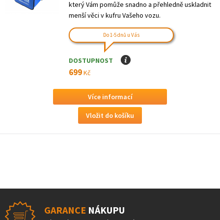
který Vám pomůže snadno a přehledně uskladnit
menší věci v kufru Vašeho vozu.
Do 1-5 dnů u Vás
DOSTUPNOST
I
699
Kč
Více informací
GARANCE
NÁKUPU