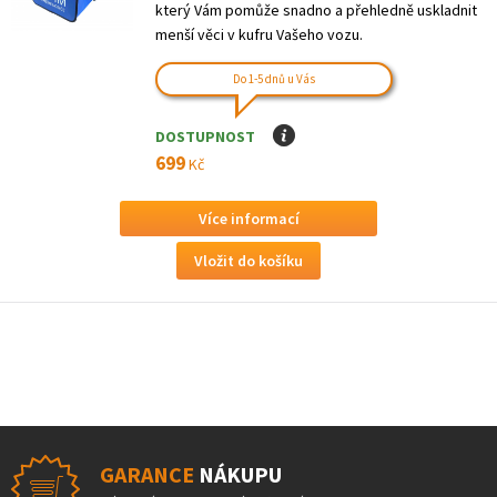
který Vám pomůže snadno a přehledně uskladnit
menší věci v kufru Vašeho vozu.
Do 1-5 dnů u Vás
DOSTUPNOST
I
699
Kč
Více informací
GARANCE
NÁKUPU