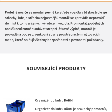
Podélné nosiče se montují pevně ke střeše vozidla v blízkosti okraje
střechy, kde je střecha nejpevnější. Montáž se zpravidla neprovádí
do míst k tomu určených výrobcem vozidla. Pro montáž podélných
nosičů není nutné sundávat stropní látkové výplně, montáž je
prováděna pouze z venkovní strany prostřednictvím nýtovacích
matic, které splňují všechny bezpečnostní a pevnostní požadavky.
SOUVISEJÍCÍ PRODUKTY
Organizér do kufru BöHM
Organizér do kufru BöHM je praktický pomocník,