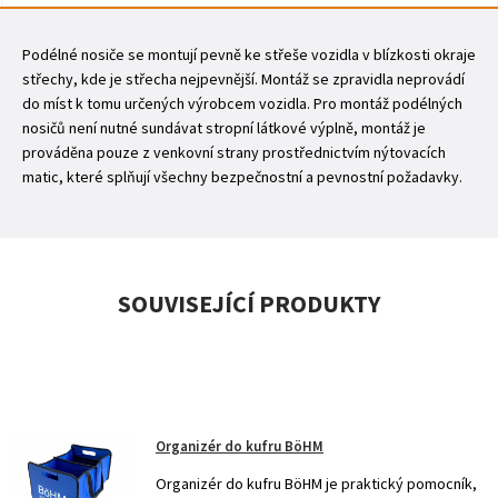
Podélné nosiče se montují pevně ke střeše vozidla v blízkosti okraje
střechy, kde je střecha nejpevnější. Montáž se zpravidla neprovádí
do míst k tomu určených výrobcem vozidla. Pro montáž podélných
nosičů není nutné sundávat stropní látkové výplně, montáž je
prováděna pouze z venkovní strany prostřednictvím nýtovacích
matic, které splňují všechny bezpečnostní a pevnostní požadavky.
SOUVISEJÍCÍ PRODUKTY
Organizér do kufru BöHM
Organizér do kufru BöHM je praktický pomocník,