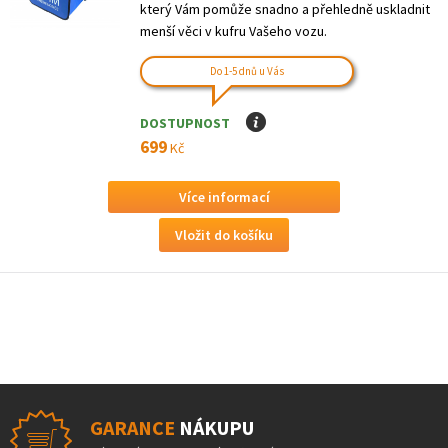
který Vám pomůže snadno a přehledně uskladnit
menší věci v kufru Vašeho vozu.
Do 1-5 dnů u Vás
DOSTUPNOST
I
699
Kč
Více informací
GARANCE
NÁKUPU