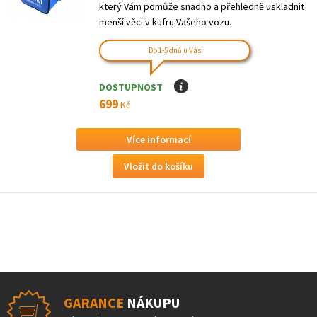
který Vám pomůže snadno a přehledně uskladnit
menší věci v kufru Vašeho vozu.
Do 1-5 dnů u Vás
DOSTUPNOST
I
699
Kč
Více informací
GARANCE
NÁKUPU