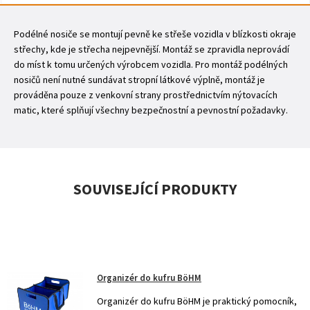
Podélné nosiče se montují pevně ke střeše vozidla v blízkosti okraje
střechy, kde je střecha nejpevnější. Montáž se zpravidla neprovádí
do míst k tomu určených výrobcem vozidla. Pro montáž podélných
nosičů není nutné sundávat stropní látkové výplně, montáž je
prováděna pouze z venkovní strany prostřednictvím nýtovacích
matic, které splňují všechny bezpečnostní a pevnostní požadavky.
SOUVISEJÍCÍ PRODUKTY
Organizér do kufru BöHM
Organizér do kufru BöHM je praktický pomocník,