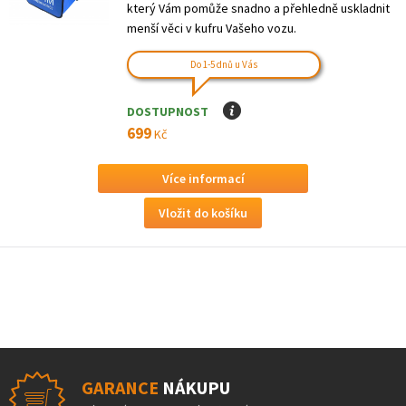
který Vám pomůže snadno a přehledně uskladnit
menší věci v kufru Vašeho vozu.
Do 1-5 dnů u Vás
DOSTUPNOST
I
699
Kč
Více informací
GARANCE
NÁKUPU