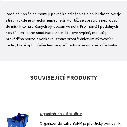
Podélné nosiče se montují pevně ke střeše vozidla v blízkosti okraje
střechy, kde je střecha nejpevnější. Montáž se zpravidla neprovádí
do míst k tomu určených výrobcem vozidla. Pro montáž podélných
nosičů není nutné sundávat stropní látkové výplně, montáž je
prováděna pouze z venkovní strany prostřednictvím nýtovacích
matic, které splňují všechny bezpečnostní a pevnostní požadavky.
SOUVISEJÍCÍ PRODUKTY
Organizér do kufru BöHM
Organizér do kufru BöHM je praktický pomocník,