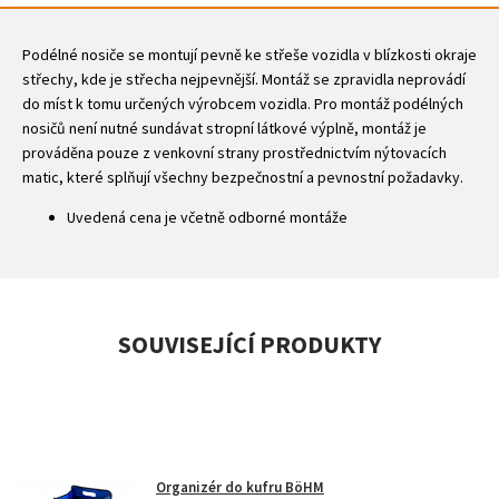
Podélné nosiče se montují pevně ke střeše vozidla v blízkosti okraje
střechy, kde je střecha nejpevnější. Montáž se zpravidla neprovádí
do míst k tomu určených výrobcem vozidla. Pro montáž podélných
nosičů není nutné sundávat stropní látkové výplně, montáž je
prováděna pouze z venkovní strany prostřednictvím nýtovacích
matic, které splňují všechny bezpečnostní a pevnostní požadavky.
Uvedená cena je včetně odborné montáže
SOUVISEJÍCÍ PRODUKTY
Organizér do kufru BöHM