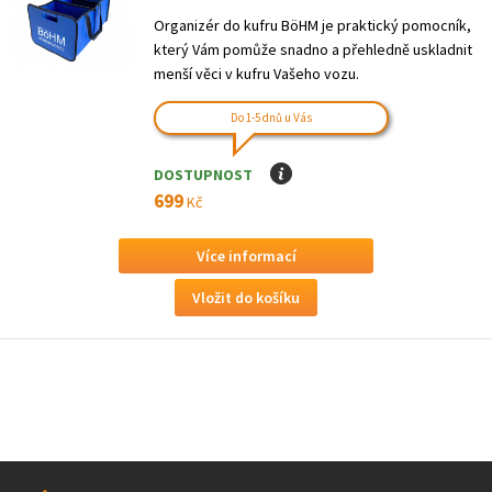
Organizér do kufru BöHM je praktický pomocník,
který Vám pomůže snadno a přehledně uskladnit
menší věci v kufru Vašeho vozu.
Do 1-5 dnů u Vás
DOSTUPNOST
I
699
Kč
Více informací