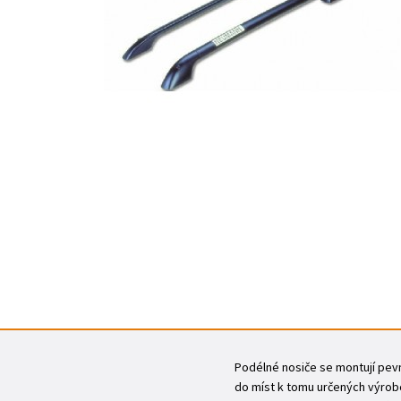
Podélné nosiče se montují pevně
do míst k tomu určených výrobc