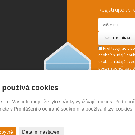
Registrujte se
Prohlašuji, že v 
osobních údajů sou
osobních údajů uved
pouze společnosti St
marketingové zpracov
 používá cookies
r.o. Vás informuje, že tyto stránky využívají cookies. Podrobně
NOSICE-EXPERT.CZ
znete v
Prohlášení o ochraně soukromí a používání tzv. cookies
.
Aktuality
Kontakty
Ochrana soukromí
zbytné
Detailní nastavení