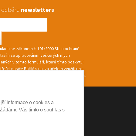
 k odběru
newsletteru
souladu se zákonem č. 101/2000 Sb. o ochraně
hlasím se zpracováním veškerých mých
ených v tomto formuláři, které tímto poskytuji
řešní nosiče BöHM s.r.o. za účelem využití pro
ání a zasílání informací a nabídek společnosti.
jší informace o cookies a
 Žádáme Vás tímto o souhlas s