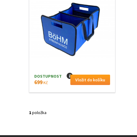
DOSTUPNOST
I
699
Kč
1
položka