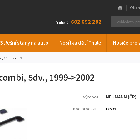
Obch
602 692 282
Praha 9
Střešní stany na auto
Nosítka dětí Thule
Nosiče pro 
v., 1999->2002
combi, 5dv., 1999->2002
NEUMANN (ČR)
Výrobce:
Kód produktu:
ID699