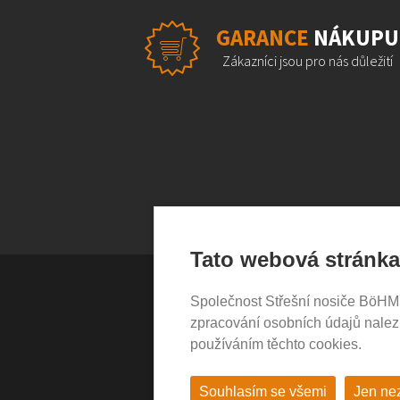
GARANCE
NÁKUPU
Zákazníci jsou pro nás důležití
Tato webová stránka
Společnost Střešní nosiče BöHM s.
VŠE O NÁKUPU
zpracování osobních údajů nale
používáním těchto cookies.
Garance nákupu
Obchodní podmínky
Časté dotazy (FAQ)
Souhlasím se všemi
Jen ne