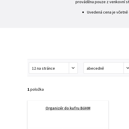
prováděna pouze z venkovní st
Uvedená cena je včetně
1
položka
Organizér do kufru BöHM