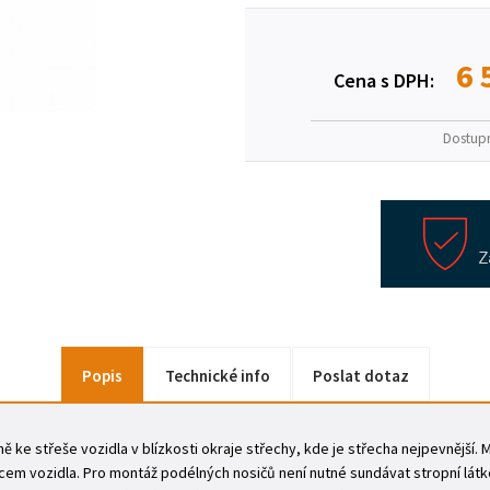
6 
Cena s DPH:
Dostup
Popis
Technické info
Poslat dotaz
 ke střeše vozidla v blízkosti okraje střechy, kde je střecha nejpevnější.
em vozidla. Pro montáž podélných nosičů není nutné sundávat stropní látk