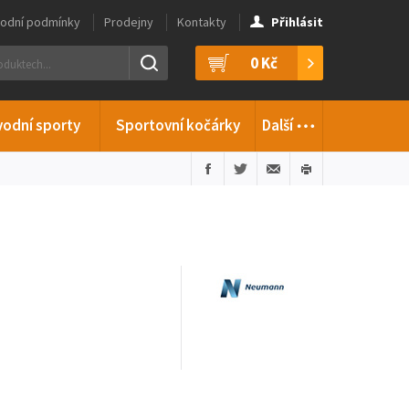
odní podmínky
Prodejny
Kontakty
Přihlásit
0 Kč
…
vodní sporty
Sportovní kočárky
Další