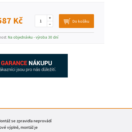
587 Kč
+
–
nost:
Na objednávku - výroba 30 dní
 Montáž se zpravidla neprovádí
ové výplně, montáž je