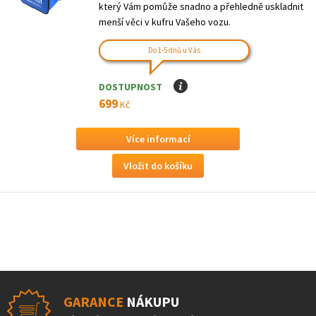
který Vám pomůže snadno a přehledně uskladnit
menší věci v kufru Vašeho vozu.
Do 1-5 dnů u Vás
DOSTUPNOST
I
699
Kč
Více informací
GARANCE
NÁKUPU