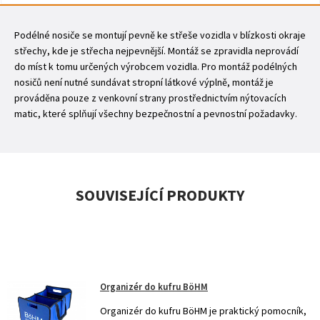
Podélné nosiče se montují pevně ke střeše vozidla v blízkosti okraje
střechy, kde je střecha nejpevnější. Montáž se zpravidla neprovádí
do míst k tomu určených výrobcem vozidla. Pro montáž podélných
nosičů není nutné sundávat stropní látkové výplně, montáž je
prováděna pouze z venkovní strany prostřednictvím nýtovacích
matic, které splňují všechny bezpečnostní a pevnostní požadavky.
SOUVISEJÍCÍ PRODUKTY
Organizér do kufru BöHM
Organizér do kufru BöHM je praktický pomocník,