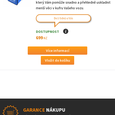
který Vám pomůže snadno a přehledně uskladnit
menší věci v kufru Vašeho vozu.
Do 1-5 dnů u Vás
DOSTUPNOST
I
699
Kč
Více informací
GARANCE
NÁKUPU