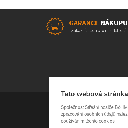
GARANCE
NÁKUPU
Zákazníci jsou pro nás důležití
Tato webová stránka
Společnost Střešní nosiče BöHM s.
VŠE O NÁKUPU
zpracování osobních údajů nale
používáním těchto cookies.
Garance nákupu
Obchodní podmínky