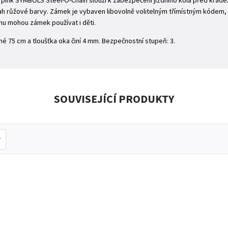
ink SYMBOLS Steel-O-Chain slouží k zabezpečení jízdního kola před krádež
otah růžové barvy. Zámek je vybaven libovolně volitelným třímístným kódem, 
u mohou zámek používat i děti.
hé 75 cm a tloušťka oka činí 4 mm. Bezpečnostní stupeň: 3.
SOUVISEJÍCÍ PRODUKTY