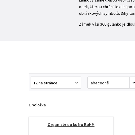
Lankový zámek ABUS 4804C/75 p
oceli, kterou chrání textilní p
obrázkových symbolů. Díky tom
Zámek váží 360 g, lanko je dlou
1
položka
Organizér do kufru BöHM