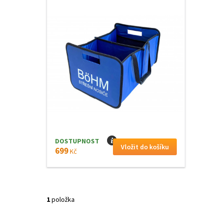
DOSTUPNOST
I
699
Kč
1
položka