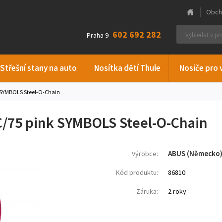
Obch
602 692 282
Praha 9
Střešní stany na auto
Nosítka dětí Thule
Nosiče pro 
SYMBOLS Steel-O-Chain
/75 pink SYMBOLS Steel-O-Chain
ABUS (Německo
Výrobce:
Kód produktu:
86810
Záruka:
2 roky