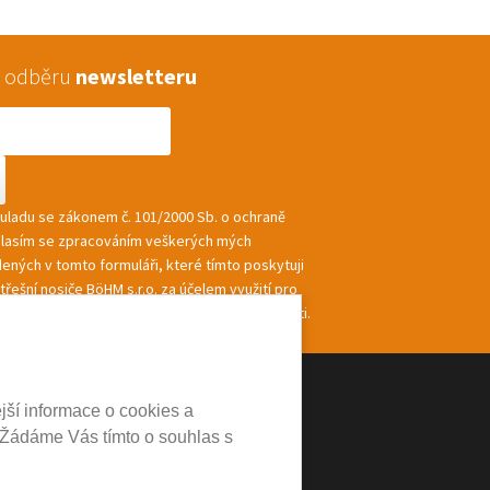
 k odběru
newsletteru
souladu se zákonem č. 101/2000 Sb. o ochraně
hlasím se zpracováním veškerých mých
ených v tomto formuláři, které tímto poskytuji
řešní nosiče BöHM s.r.o. za účelem využití pro
ání a zasílání informací a nabídek společnosti.
jší informace o cookies a
 Žádáme Vás tímto o souhlas s