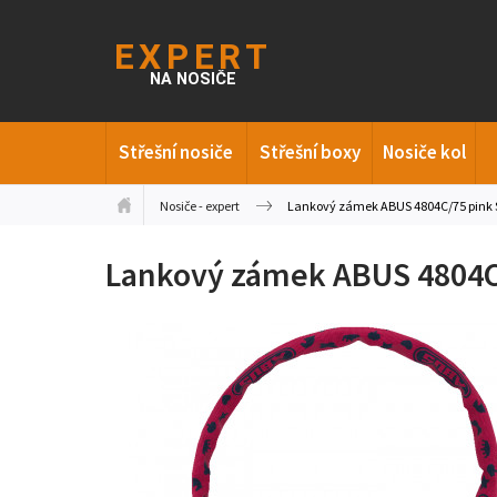
Střešní nosiče
Střešní boxy
Nosiče kol
Nosiče - expert
Lankový zámek ABUS 4804C/75 pink 
Lankový zámek ABUS 4804C