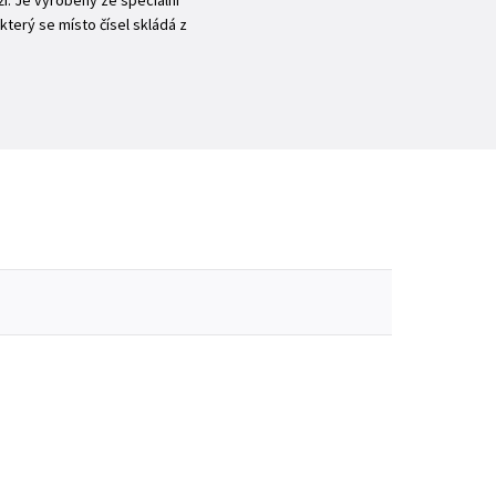
í. Je vyrobený ze speciální
který se místo čísel skládá z