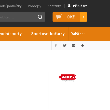
odní podmínky
Prodejny
Kontakty
Přihlásit
0 Kč
…
vodní sporty
Sportovní kočárky
Další
)