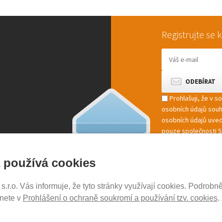
Registrujte se
Prohlašuji, že v 
osobních údajů sou
osobních údajů uved
pouze společnosti St
marketingové zpracov
 používá cookies
r.o. Vás informuje, že tyto stránky využívají cookies. Podrobně
NOSICE-EXPERT.CZ
znete v
Prohlášení o ochraně soukromí a používání tzv. cookies
.
Aktuality
Kontakty