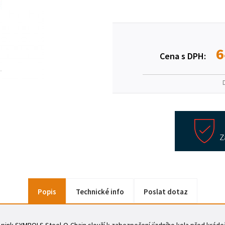
6
Cena s DPH:
Popis
Technické info
Poslat dotaz