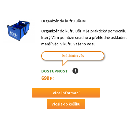
Organizér do kufru BöHM
Organizér do kufru BöHM je praktický pomocník,
který Vám pomůže snadno a přehledně uskladnit
menší věci v kufru Vašeho vozu.
Do 1-5 dnů u Vás
DOSTUPNOST
I
699
Kč
Více informací