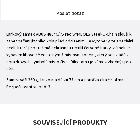
Poslat dotaz
Lankový zámek ABUS 4804C/75 red SYMBOLS Steel-O-Chain slouží k
zabezpečení jízdního kola před odcizením. Je vyrobený ze speciální
oceli, která je potažená ochrannou textilií červené barvy. Zámek je
vybaven libovolně volitelným 3-místným kódem, který se skládá z
obrázkových symbolů místo čísel. Díky tomu je zámek vhodný i pro
děti.
Zámek váží 360 g, lanko má délku 75 cm a tloušťka oka činí 4 mm.
Bezpečnostní stupeň: 3.
SOUVISEJÍCÍ PRODUKTY