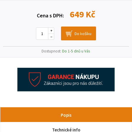
649 Kč
Cena s DPH:
+
–
Dostupnost:
Do 1-5 dnů u Vás
Popis
Technické info