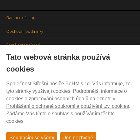
Garance nákupu
Obchodní podmínky
Časté dotazy (FAQ)
Tato webová stránka používá
Prodejny
cookies
Aktuality
Společnost Střešní nosiče BöHM s.r.o. Vás informuje, že
Kontakty
tyto stránky využívají cookies. Podrobnější informace o
cookies a zpracování osobních údajů naleznete v
Ochrana soukromí
Prohlášení o ochraně soukromí a používání tzv. cookies
.
Cookies nastavení
Žádáme Vás tímto o souhlas s používáním těchto
cookies.
Souhlasím se všemi
Jen nezbytné