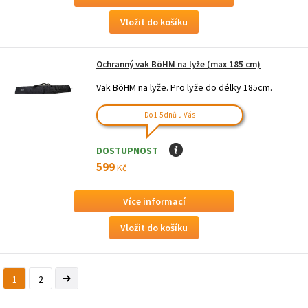
Ochranný vak BöHM na lyže (max 185 cm)
Vak BöHM na lyže. Pro lyže do délky 185cm.
Do 1-5 dnů u Vás
DOSTUPNOST
I
599
Kč
Více informací
1
2