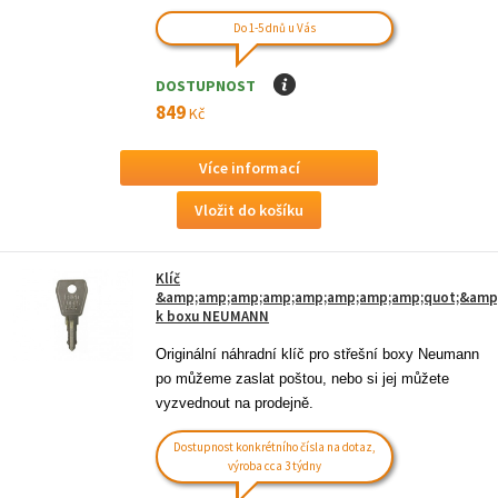
Do 1-5 dnů u Vás
DOSTUPNOST
I
849
Kč
Více informací
Klíč
&amp;amp;amp;amp;amp;amp;amp;amp;quot;&amp;
k boxu NEUMANN
Originální náhradní klíč pro střešní boxy Neumann 
po můžeme zaslat poštou, nebo si jej můžete 
vyzvednout na prodejně.
Dostupnost konkrétního čísla na dotaz,
výroba cca 3 týdny