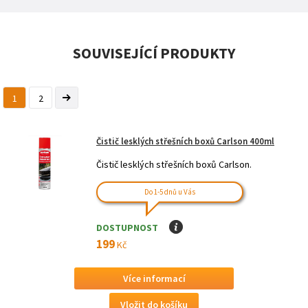
SOUVISEJÍCÍ PRODUKTY
1
2
Čistič lesklých střešních boxů Carlson 400ml
Čistič lesklých střešních boxů Carlson.
Do 1-5 dnů u Vás
DOSTUPNOST
I
199
Kč
Více informací