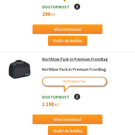
DOSTUPNOST
I
299
Kč
Více informací
Northline Pack-In Premium FrontBag
Northline Pack-In Premium FrontBag.
Do 3-7 dnů u Vás
DOSTUPNOST
I
1 190
Kč
Více informací