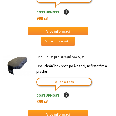
DOSTUPNOST
I
999
Kč
Více informací
Obal BöHM pro střešní box S, M
Obal chrání box proti poškození, nečistotám a
prachu.
Do 1-5 dnů u Vás
DOSTUPNOST
I
899
Kč
Více informací