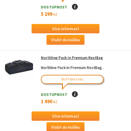
DOSTUPNOST
I
5 299
Kč
Více informací
Northline Pack-In Premium RestBag
Northline Pack-In Premium RestBag..
Do 3-7 dnů u Vás
DOSTUPNOST
I
1 490
Kč
Více informací