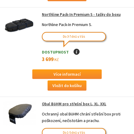
Northline Pack-In Premium S - tašky do boxu
Northline Pack-In Premium S.
Do 3-7 dnů u Vás
DOSTUPNOST
I
3 699
Kč
Více informací
Obal BöHM pro střešní box L, XL, XXL
Ochranný obal BöHM chrání střešní box proti
poškození, nečistotám a prachu.
Do 1-5 dnů u Vás