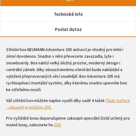
Technické info
Poslat dotaz
Střešní box NEUMANN Adventure 205 antracit je vhodný pro letní i
zimní dovolenou. Snadno v něm převezete zavazadla, lyže i
snowboardy. Box nabízí velký úložný prostor, moderný design i
centrální zámek. Díky oboustrannému otevírání bude nakládání a
vyložení přepravovaných věcí snadnější. Box Adventure 205 má
rychloupínací montážní systém, díky kterému snadno upevníte box
ke střešnímu nosiči.
Váš střešní box můžete naplno využít díky sadě 4 tašek
Thule GoPack
- zakoupit je můžete ZDE.
Pro vyčištění boxu doporučujeme zakoupit speciální čistič určený pro
matné boxy, naleznete ho
ZDE
.