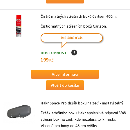
Čistič matných střešních boxů Carlson 400ml
Čistič matných střešních boxů Carlson.
Do 1-5 dnů u Vás
DOSTUPNOST
I
199
Kč
Více informací
Hakr Space Pro držák boxu na zeď - nastavitelný
Držák střešního boxu Hakr spolehlivě připevní Váš 
střešní box na zeď, kde nezabírá tolik místa. 
Vhodné pro boxy do 48 cm výšky.