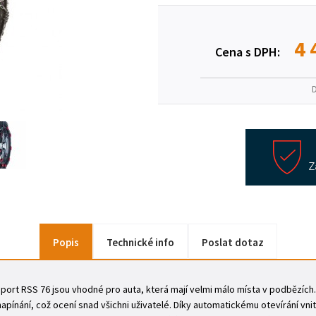
4 
Cena s DPH:
Popis
Technické info
Poslat dotaz
rt RSS 76 jsou vhodné pro auta, která mají velmi málo místa v podbězích. V
pínání, což ocení snad všichni uživatelé. Díky automatickému otevírání vnit