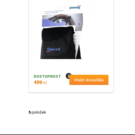
DOSTUPNOST
I
499
Kč
5
položek