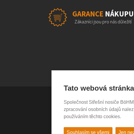
GARANCE
NÁKUPU
Zákazníci jsou pro nás důležití
Tato webová stránka
Společnost Střešní nosiče BöHM s.
VŠE O NÁKUPU
zpracování osobních údajů nale
používáním těchto cookies.
Garance nákupu
Obchodní podmínky
Časté dotazy (FAQ)
Souhlasím se všemi
Jen ne