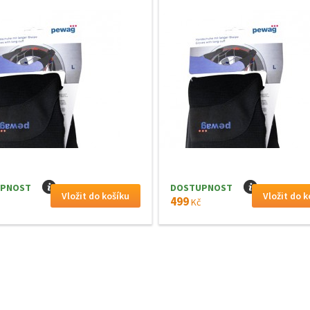
PNOST
I
DOSTUPNOST
I
499
Kč