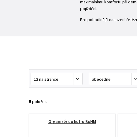
maximálnímu komfortu při demo
pojíždění.
Pro pohodlnější nasazení řetě
5
položek
Organizér do kufru BöHM