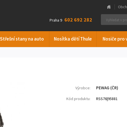
Obch
602 692 282
Praha 9
Střešní stany na auto
Nosítka dětí Thule
Nosiče pro 
PEWAG (ČR)
Výrobce:
Kód produktu:
RSS76|95881