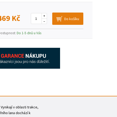
469 Kč
+
–
Dostupnost:
Do 1-5 dnů u Vás
ynikají v oblasti trakce,
řního lana dochází k