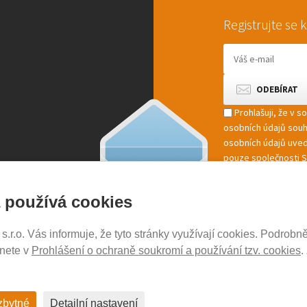
Registrujte se
Prohlašuji, že v 
osobních údajů sou
osobních údajů uved
pouze společnosti St
marketingové zpracov
 používá cookies
r.o. Vás informuje, že tyto stránky využívají cookies. Podrobně
NOSICE-EXPERT.CZ
znete v
Prohlášení o ochraně soukromí a používání tzv. cookies
.
Aktuality
Kontakty
Ochrana soukromí
zbytné
Detailní nastavení