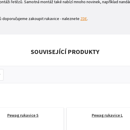
ntáži řetězů. Samotná montáž také nabízí mnoho novinek, například nandán
zů doporučujeme zakoupit rukavice - naleznete
ZDE
.
SOUVISEJÍCÍ PRODUKTY
Pewag rukavice S
Pewag rukavice L