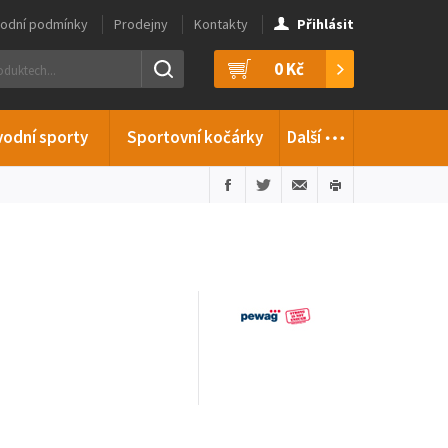
odní podmínky
Prodejny
Kontakty
Přihlásit
0 Kč
…
vodní sporty
Sportovní kočárky
Další