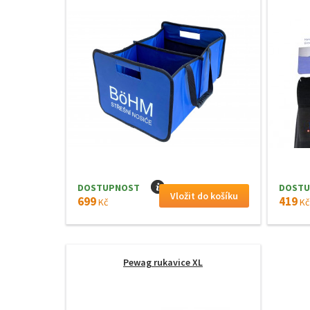
DOSTUPNOST
I
DOSTU
699
419
Kč
Kč
Pewag rukavice XL