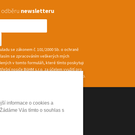
 k odběru
newsletteru
souladu se zákonem č. 101/2000 Sb. o ochraně
hlasím se zpracováním veškerých mých
ených v tomto formuláři, které tímto poskytuji
řešní nosiče BöHM s.r.o. za účelem využití pro
ání a zasílání informací a nabídek společnosti.
jší informace o cookies a
 Žádáme Vás tímto o souhlas s