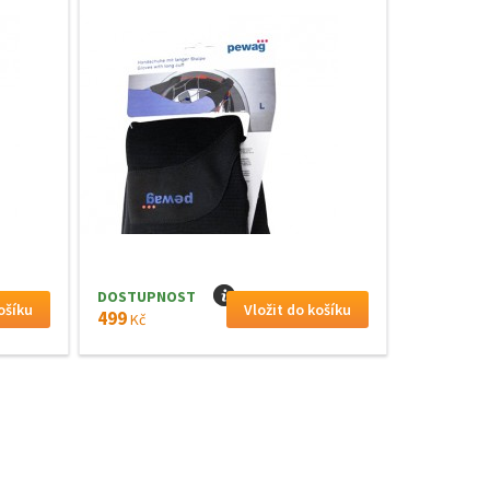
DOSTUPNOST
I
499
Kč