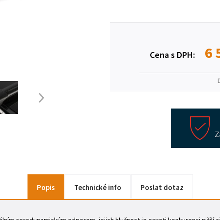
6 
Cena s DPH:
Popis
Technické info
Poslat dotaz