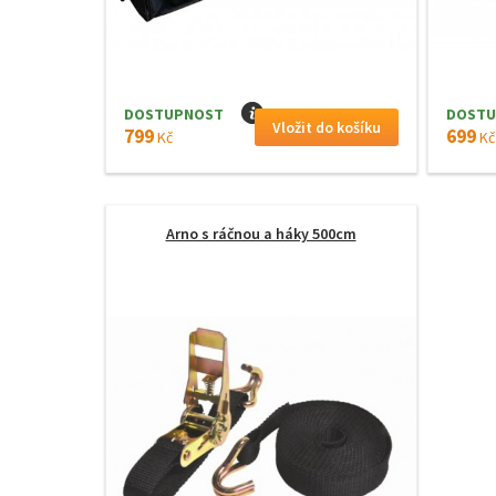
DOSTUPNOST
I
DOSTU
799
699
Kč
Kč
Arno s ráčnou a háky 500cm