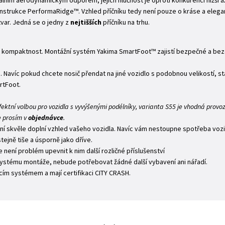
málním aerodynamickým odporem, jejich hlučnost je oproti konkurenci nižší 
nstrukce PerformaRidge™. Vzhled příčníku tedy není pouze o kráse a elegan
ar. Jedná se o jedny z
nejtišších
příčníku na trhu.
jich kompaktnost. Montážní systém Yakima SmartFoot™ zajistí bezpečné a b
. Navíc pokud chcete nosič přendat na jiné vozidlo s podobnou velikostí, st
rtFoot.
fektní volbou pro vozidla s vyvýšenými podélníky, varianta S55 je vhodná provo
e prosím v
objednávce
.
ní skvěle doplní vzhled vašeho vozidla. Navíc vám nestoupne spotřeba vozid
ejně tiše a úsporně jako dříve.
není problém upevnit k nim další rozličné příslušenství
stému montáže, nebude potřebovat žádné další vybavení ani nářadí.
ím systémem a mají certifikaci CITY CRASH.