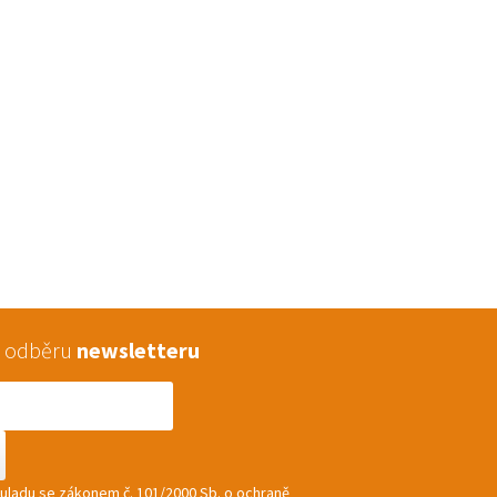
 k odběru
newsletteru
souladu se zákonem č. 101/2000 Sb. o ochraně