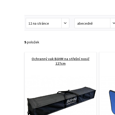
5
položek
Ochranný vak BöHM na střešní nosič
127cm