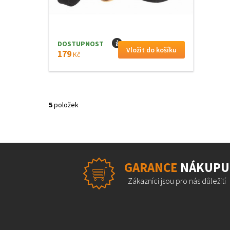
DOSTUPNOST
I
179
Kč
5
položek
GARANCE
NÁKUPU
Zákazníci jsou pro nás důležití