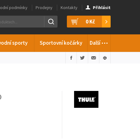
odní podmínky
Prodejny
Kontakty
Přihlásit
0 Kč
…
vodní sporty
Sportovní kočárky
Další
)