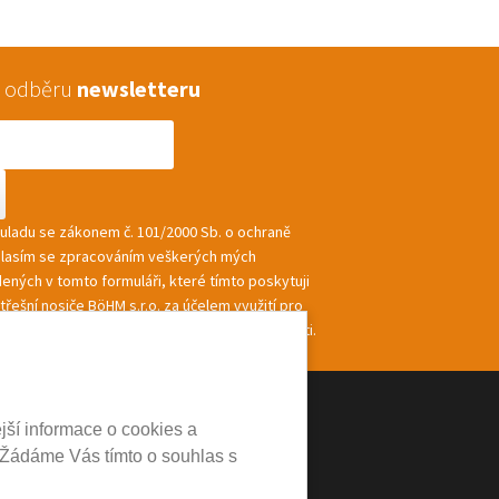
 k odběru
newsletteru
souladu se zákonem č. 101/2000 Sb. o ochraně
hlasím se zpracováním veškerých mých
ených v tomto formuláři, které tímto poskytuji
řešní nosiče BöHM s.r.o. za účelem využití pro
ání a zasílání informací a nabídek společnosti.
jší informace o cookies a
 Žádáme Vás tímto o souhlas s