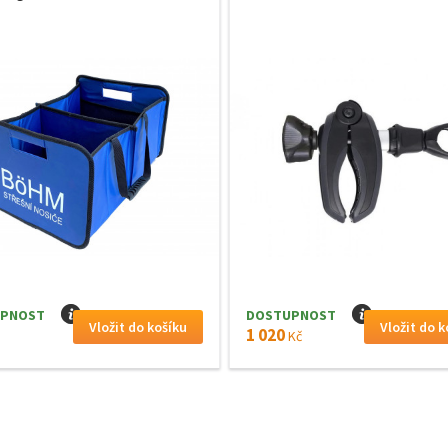
PNOST
I
DOSTUPNOST
I
1 020
Kč