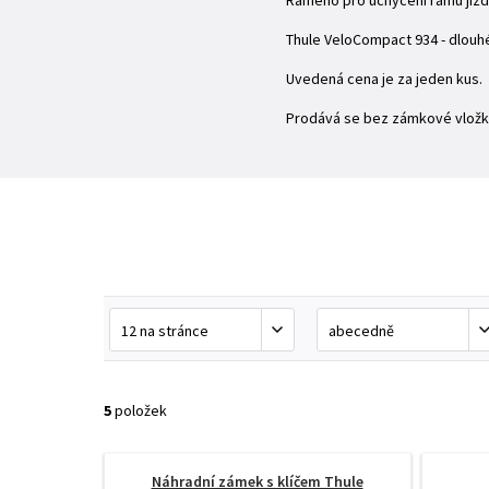
Rameno pro uchycení rámu jízdn
Thule VeloCompact 934 - dlou
Uvedená cena je za jeden kus.
Prodává se bez zámkové vložky
5
položek
Náhradní zámek s klíčem Thule