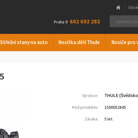
Obch
602 692 282
Praha 9
Střešní stany na auto
Nosítka dětí Thule
Nosiče pro 
5
THULE (Švédsko
Výrobce:
Kód produktu:
1500052845
Záruka:
5 let