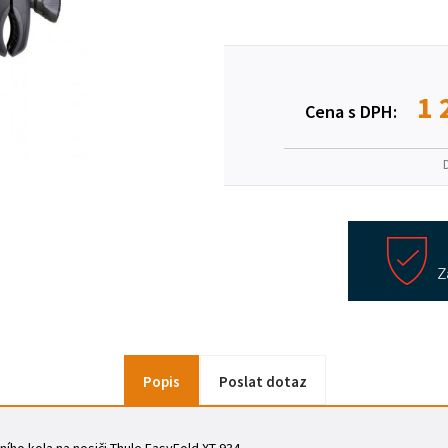
1 
Cena s DPH:
Popis
Poslat dotaz