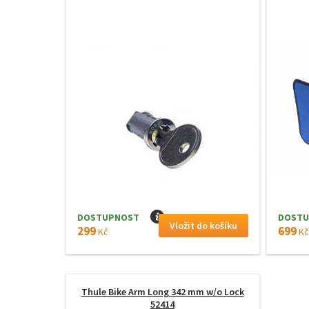
DOSTUPNOST
I
DOSTU
299
699
Kč
Kč
Thule Bike Arm Long 342 mm w/o Lock
52414