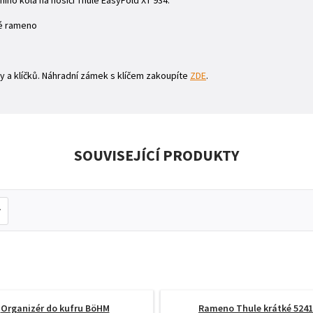
ího kola na nosiči Thule EasyFold XT 934.
hé rameno
 a klíčků. Náhradní zámek s klíčem zakoupíte
ZDE
.
SOUVISEJÍCÍ PRODUKTY
Organizér do kufru BöHM
Rameno Thule krátké 524