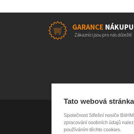
GARANCE
NÁKUPU
Zákazníci jsou pro nás důležití
Tato webová stránka
Společnost Střešní nosiče BöHM s.
VŠE O NÁKUPU
zpracování osobních údajů nale
používáním těchto cookies.
Garance nákupu