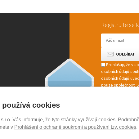
Registrujte se
Prohlašuji, že v 
osobních údajů sou
osobních údajů uved
pouze společnosti St
marketingové zpracov
 používá cookies
r.o. Vás informuje, že tyto stránky využívají cookies. Podrobně
NOSICE-EXPERT.CZ
znete v
Prohlášení o ochraně soukromí a používání tzv. cookies
.
Aktuality