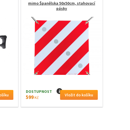
mimo Španělska 50x50cm, stahovací
pásky
DOSTUPNOST
I
599
Kč