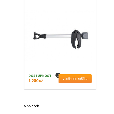
DOSTUPNOST
I
1 280
Kč
5
položek