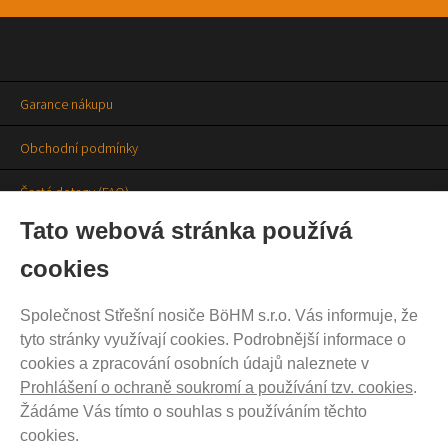
Garance nákupu
Obchodní podmínky
Časté dotazy (FAQ)
Tato webová stránka používá
Prodejny
cookies
Aktuality
Společnost Střešní nosiče BöHM s.r.o. Vás informuje, že
Kontakty
tyto stránky využívají cookies. Podrobnější informace o
cookies a zpracování osobních údajů naleznete v
Ochrana soukromí
Prohlášení o ochraně soukromí a používání tzv. cookies
.
Cookies nastavení
Žádáme Vás tímto o souhlas s používáním těchto
cookies.