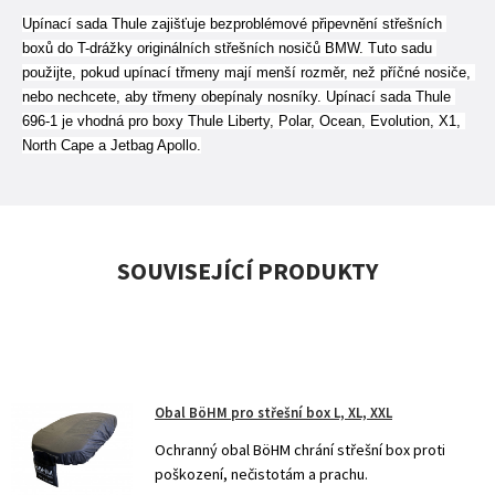
Upínací sada Thule zajišťuje bezproblémové připevnění střešních 
boxů do T-drážky originálních střešních nosičů BMW. Tuto sadu 
použijte, pokud upínací třmeny mají menší rozměr, než příčné nosiče, 
nebo nechcete, aby třmeny obepínaly nosníky. Upínací sada Thule 
696-1 je vhodná pro boxy Thule Liberty, Polar, Ocean, Evolution, X1, 
North Cape a Jetbag Apollo.
SOUVISEJÍCÍ PRODUKTY
Obal BöHM pro střešní box L, XL, XXL
Ochranný obal BöHM chrání střešní box proti
poškození, nečistotám a prachu.