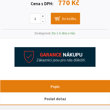
770 Kč
Cena s DPH:
+
–
Dostupnost:
Do 1-5 dnů u Vás
Popis
Poslat dotaz