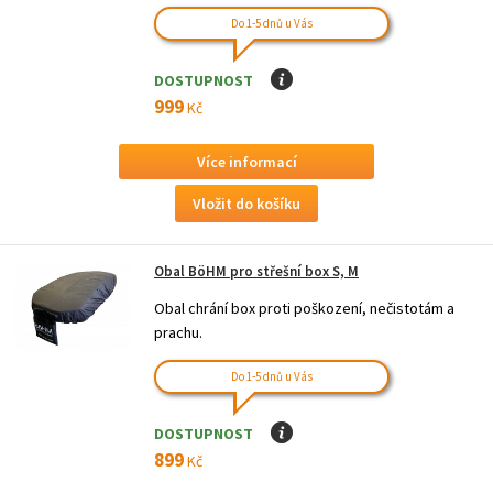
Do 1-5 dnů u Vás
DOSTUPNOST
I
999
Kč
Více informací
Obal BöHM pro střešní box S, M
Obal chrání box proti poškození, nečistotám a
prachu.
Do 1-5 dnů u Vás
DOSTUPNOST
I
899
Kč