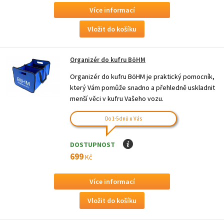
Více informací
Organizér do kufru BöHM
Organizér do kufru BöHM je praktický pomocník,
který Vám pomůže snadno a přehledně uskladnit
menší věci v kufru Vašeho vozu.
Do 1-5 dnů u Vás
DOSTUPNOST
I
699
Kč
Více informací