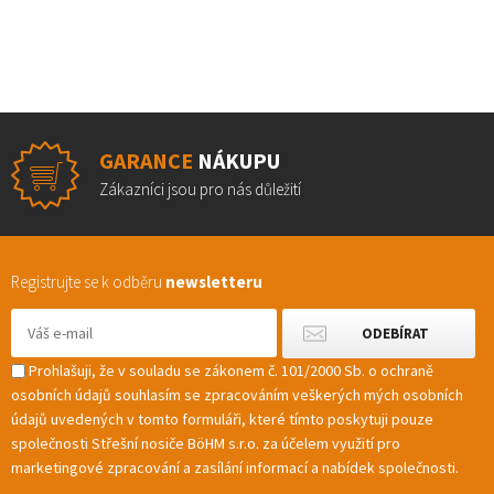
GARANCE
NÁKUPU
Zákazníci jsou pro nás důležití
Registrujte se k odběru
newsletteru
Prohlašuji, že v souladu se zákonem č. 101/2000 Sb. o ochraně
osobních údajů souhlasím se zpracováním veškerých mých osobních
údajů uvedených v tomto formuláři, které tímto poskytuji pouze
společnosti Střešní nosiče BöHM s.r.o. za účelem využití pro
marketingové zpracování a zasílání informací a nabídek společnosti.