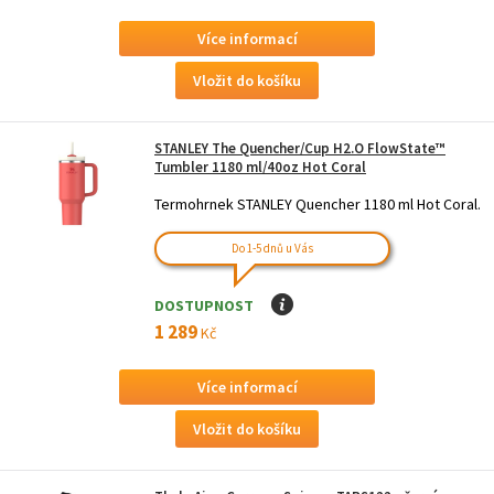
Více informací
STANLEY The Quencher/Cup H2.O FlowState™
Tumbler 1180 ml/40oz Hot Coral
Termohrnek STANLEY Quencher 1180 ml Hot Coral.
Do 1-5 dnů u Vás
DOSTUPNOST
I
1 289
Kč
Více informací