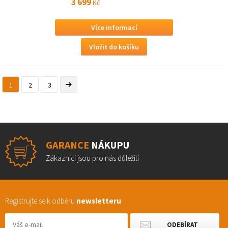
3 699
Kč
Více informací
1
2
3
GARANCE
NÁKUPU
Zákazníci jsou pro nás důležití
Registrujte se k odběru
newsletteru