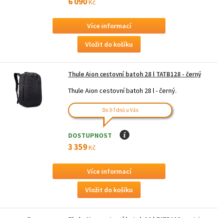
6 090
Kč
Více informací
Thule Aion cestovní batoh 28 l TATB128 - černý
Thule Aion cestovní batoh 28 l - černý.
Do 3-7 dnů u Vás
DOSTUPNOST
I
3 359
Kč
Více informací