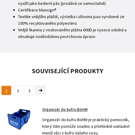
využít jako bederní pás (prodává se samostatně)
Certifikace bluesign®
Textilie vnějšího pláště, výstelka i síťovina jsou vyrobené ze
100% recyklovaného polyesteru
Vnější tkanina z voskovaného plátna 600D je vysoce odolná a
obsahuje voděodolnou povrchovou úpravu
SOUVISEJÍCÍ PRODUKTY
1
2
3
Organizér do kufru BöHM
Organizér do kufru BöHM je praktický pomocník,
který Vám pomůže snadno a přehledně uskladnit
menší věci v kufru Vašeho vozu.