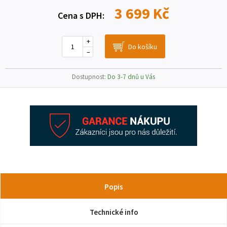
3 699 Kč
Cena s DPH:
+
–
Dostupnost:
Do 3-7 dnů u Vás
Popis
Technické info