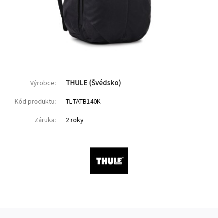
THULE (Švédsko)
Výrobce:
Kód produktu:
TL-TATB140K
Záruka:
2 roky