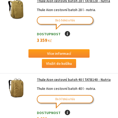
Thule Aion cestovní batoh 28 l TATB128 - nutria
Thule Aion cestovní batoh 28 l - nutria.
Do 1-5 dnů u Vás
DOSTUPNOST
I
3 359
Kč
Více informací
Thule Aion cestovní batoh 40 l TATB140 - Nutria
Thule Aion cestovní batoh 40 l - nutria.
Do 3-7 dnů u Vás
DOSTUPNOST
I