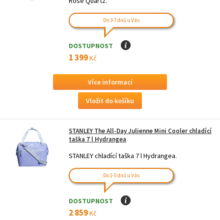
Rose Quartz.
Do 3-7 dnů u Vás
DOSTUPNOST
I
1 399
Kč
Více informací
STANLEY The All-Day Julienne Mini Cooler chladící
taška 7 l Hydrangea
STANLEY chladící taška 7 l Hydrangea.
Do 1-5 dnů u Vás
DOSTUPNOST
I
2 859
Kč