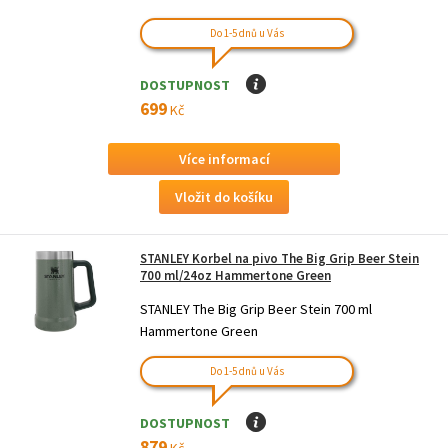
Do 1-5 dnů u Vás
DOSTUPNOST
I
699
Kč
Více informací
STANLEY Korbel na pivo The Big Grip Beer Stein
700 ml/24oz Hammertone Green
STANLEY The Big Grip Beer Stein 700 ml
Hammertone Green
Do 1-5 dnů u Vás
DOSTUPNOST
I
879
Kč