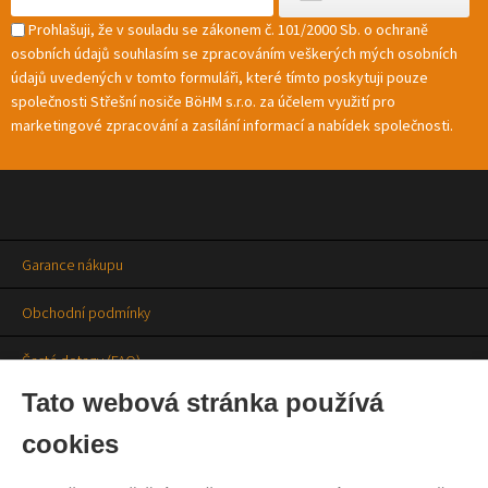
Prohlašuji, že v souladu se zákonem č. 101/2000 Sb. o ochraně
osobních údajů souhlasím se zpracováním veškerých mých osobních
údajů uvedených v tomto formuláři, které tímto poskytuji pouze
společnosti Střešní nosiče BöHM s.r.o. za účelem využití pro
marketingové zpracování a zasílání informací a nabídek společnosti.
Garance nákupu
Obchodní podmínky
Časté dotazy (FAQ)
Tato webová stránka používá
Prodejny
cookies
Aktuality