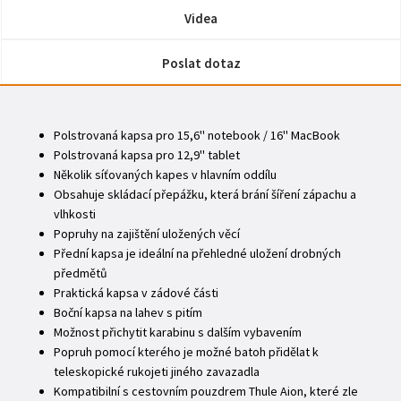
Videa
Poslat dotaz
Polstrovaná kapsa pro 15,6'' notebook / 16'' MacBook
Polstrovaná kapsa pro 12,9'' tablet
Několik síťovaných kapes v hlavním oddílu
Obsahuje skládací přepážku, která brání šíření zápachu a
vlhkosti
Popruhy na zajištění uložených věcí
Přední kapsa je ideální na přehledné uložení drobných
předmětů
Praktická kapsa v zádové části
Boční kapsa na lahev s pitím
Možnost přichytit karabinu s dalším vybavením
Popruh pomocí kterého je možné batoh přidělat k
teleskopické rukojeti jiného zavazadla
Kompatibilní s cestovním pouzdrem Thule Aion, které zle