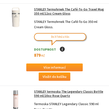
STANLEY Termohrnek The Café-To-Go Travel Mug
350 ml/12oz Cream Gloss
STANLEY Termohrnek The Café-To-Go 350 ml
Cream Gloss.
Do 3-7 dnů u Vás
DOSTUPNOST
I
879
Kč
Více informací
STANLEY termoska The Legendary Classic Bottle
590 ml/20oz Rose Quartz
Termoska STANLEY Legendary Classic 590 ml