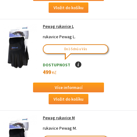
Pewag rukavice L
rukavice Pewag L.
Do 1-5 dnů u Vás
DOSTUPNOST
I
499
Kč
Více informací
Pewag rukavice M
rukavice Pewag M.