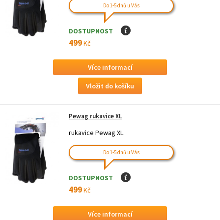
Do 1-5 dnů u Vás
DOSTUPNOST
I
499
Kč
Více informací
Pewag rukavice XL
rukavice Pewag XL.
Do 1-5 dnů u Vás
DOSTUPNOST
I
499
Kč
Více informací