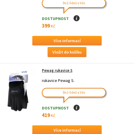
Do 1-5 dnů u Vás
DOSTUPNOST
I
399
Kč
Více informací
Pewag rukavice S
rukavice Pewag S.
Do 1-5 dnů u Vás
DOSTUPNOST
I
419
Kč
Více informací