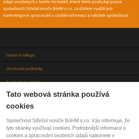
údajů uvedených v tomto formuláři, které tímto poskytuji pouze
společnosti Střešní nosiče BöHM s.r.o. za účelem využití pro
marketingové zpracování a zasílání informací a nabídek společnosti.
Garance nákupu
Obchodní podmínky
Časté dotazy (FAQ)
Tato webová stránka používá
Prodejny
cookies
Aktuality
Společnost Střešní nosiče BöHM s.r.o. Vás informuje, že
Kontakty
tyto stránky využívají cookies. Podrobnější informace o
cookies a zpracování osobních údajů naleznete v
Ochrana soukromí