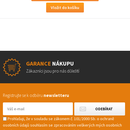
GARANCE
NÁKUPU
Zákazníci jsou pro nás důležití
Registrujte se k odběru
newsletteru
Prohlašuji, že v souladu se zákonem č. 101/2000 Sb. o ochraně
osobních údajů souhlasím se zpracováním veškerých mých osobních