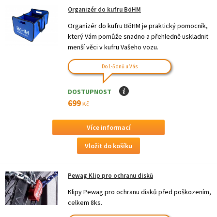
Organizér do kufru BöHM
Organizér do kufru BöHM je praktický pomocník,
který Vám pomůže snadno a přehledně uskladnit
menší věci v kufru Vašeho vozu.
Do 1-5 dnů u Vás
DOSTUPNOST
I
699
Kč
Více informací
Pewag Klip pro ochranu disků
Klipy Pewag pro ochranu disků před poškozením,
celkem 8ks.