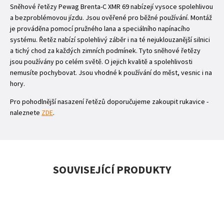
Sněhové řetězy Pewag Brenta-C XMR 69 nabízejí vysoce spolehlivou
a bezproblémovou jízdu. Jsou ověřené pro běžné používání. Montáž
je prováděna pomocí pružného lana a speciálního napínacího
systému. Řetěz nabízí spolehlivý záběr i na té nejuklouzanější silnici
a tichý chod za každých zimních podmínek. Tyto sněhové řetězy
jsou používány po celém světě. O jejich kvalitě a spolehlivosti
nemusíte pochybovat. Jsou vhodné k používání do měst, vesnic i na
hory.
Pro pohodlnější nasazení řetězů doporučujeme zakoupit rukavice -
naleznete
ZDE
.
SOUVISEJÍCÍ PRODUKTY