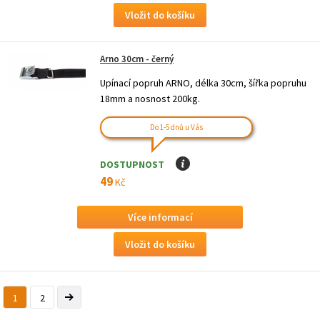
Arno 30cm - černý
Upínací popruh ARNO, délka 30cm, šířka popruhu
18mm a nosnost 200kg.
Do 1-5 dnů u Vás
DOSTUPNOST
I
49
Kč
Více informací
1
2