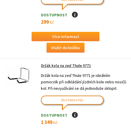
DOSTUPNOST
I
299
Kč
Více informací
Držák kola na zeď Thule 9771
Držák kola na zeď Thule 9771 je ideálním
pomocník při odkládání jízdních kole nebo nosičů
kol. Při nevyužívání se dá jednoduše sklopit.
Do 1-5 dnů u Vás
DOSTUPNOST
I
1 349
Kč