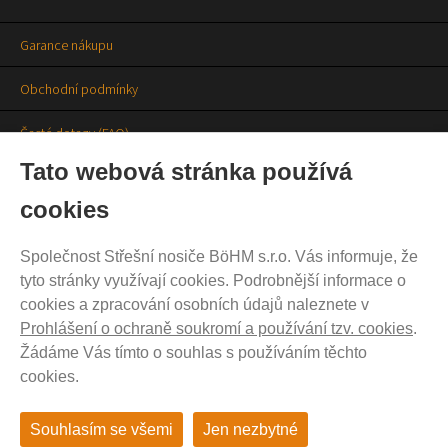
Garance nákupu
Obchodní podmínky
Časté dotazy (FAQ)
Tato webová stránka používá
Prodejny
cookies
Aktuality
Společnost Střešní nosiče BöHM s.r.o. Vás informuje, že
Kontakty
tyto stránky využívají cookies. Podrobnější informace o
cookies a zpracování osobních údajů naleznete v
Ochrana soukromí
Prohlášení o ochraně soukromí a používání tzv. cookies
.
Cookies nastavení
Žádáme Vás tímto o souhlas s používáním těchto
cookies.
Souhlasím se všemi
Jen nezbytné