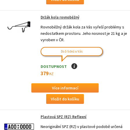
Držák kola rovnoběžný
Rovnoběžný držák kola za Vás vyřeší problémy s
nedostatkem prostoru. Jeho nosnost je 21 kg a je
vyroben v ČR.
Do 1-5 dnů u Vás
DOSTUPNOST
I
379
Kč
Více informací
Plastová SPZ (RZ) Reflexní
Neoriginální SPZ (RZ) v plastové podobě určená