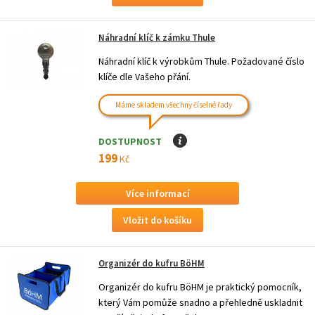
Náhradní klíč k zámku Thule
Náhradní klíč k výrobkům Thule. Požadované číslo
klíče dle Vašeho přání.
Máme skladem všechny číselné řady
DOSTUPNOST
I
199
Kč
Více informací
Organizér do kufru BöHM
Organizér do kufru BöHM je praktický pomocník,
který Vám pomůže snadno a přehledně uskladnit