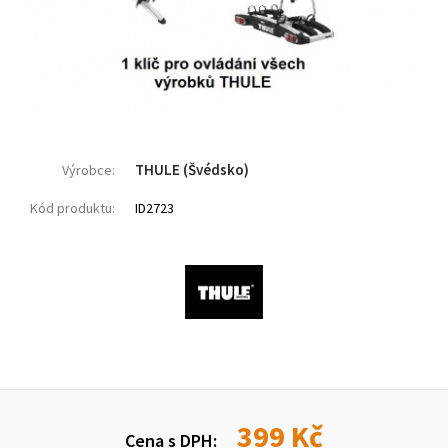
THULE (Švédsko)
Výrobce:
Kód produktu:
ID2723
399 Kč
Cena s DPH: