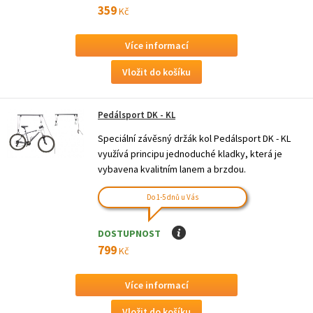
359
Kč
Více informací
Pedálsport DK - KL
Speciální závěsný držák kol Pedálsport DK - KL
využívá principu jednoduché kladky, která je
vybavena kvalitním lanem a brzdou.
Do 1-5 dnů u Vás
DOSTUPNOST
I
799
Kč
Více informací