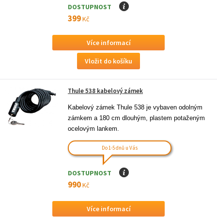
DOSTUPNOST
I
399
Kč
Více informací
Thule 538 kabelový zámek
Kabelový zámek Thule 538 je vybaven odolným 
zámkem a 180 cm dlouhým, plastem potaženým 
ocelovým lankem.
Do 1-5 dnů u Vás
DOSTUPNOST
I
990
Kč
Více informací