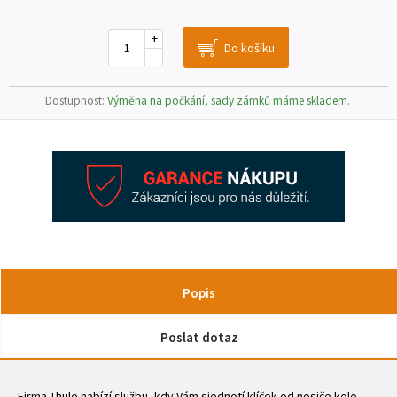
+
–
Dostupnost:
Výměna na počkání, sady zámků máme skladem.
Popis
Poslat dotaz
Firma Thule nabízí službu, kdy Vám sjednotí klíček od nosiče kole