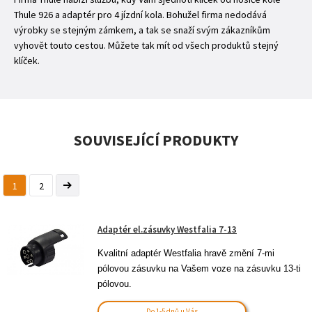
Thule 926 a adaptér pro 4 jízdní kola. Bohužel firma nedodává
výrobky se stejným zámkem, a tak se snaží svým zákazníkům
vyhovět touto cestou. Můžete tak mít od všech produktů stejný
klíček.
SOUVISEJÍCÍ PRODUKTY
1
2
Adaptér el.zásuvky Westfalia 7-13
Kvalitní adaptér Westfalia hravě změní 7-mi 
pólovou zásuvku na Vašem voze na zásuvku 13-ti 
pólovou.
Do 1-5 dnů u Vás