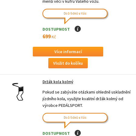
menší věci v kufru Vašeho vozu.
Do 1-5 dnů u Vás
DOSTUPNOST
I
699
Kč
Více informací
Držák kola kolmý
Pokud se zabýváte otázkami ohledně uskladnění
jízdního kola, využijte kvalitní držák kolmý od
výrobce PEDÁLSPORT.
Do 1-5 dnů u Vás
DOSTUPNOST
I